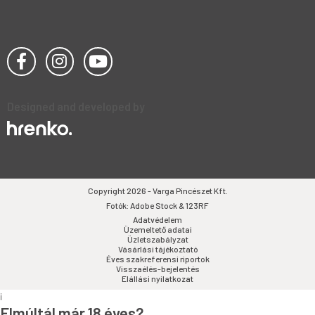
Designed and developed by
Copyright 2026 - Varga Pincészet Kft.
Fotók: Adobe Stock & 123RF
Adatvédelem
Üzemeltető adatai
Üzletszabályzat
Vásárlási tájékoztató
Éves szakreferensi riportok
Visszaélés-bejelentés
Elállási nyilatkozat
i
Elmúltál már 18 éves?