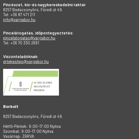
Pincészet, kis-és nagykereskedelmi raktár
8257 Badacsonyörs, Füredi út 49.
Tel: +36 87 471 211
info@vargabor.hu
Pincelátogatás, időpontegyeztetés:
pincelatogatas@vargabor.hu
Tel: +36 70 330 2691
Viszonteladóknak:
ertekesites@vargabor.hu
Borbolt
8257 Badacsonyörs, Füredi út 49.
Hétfő-Péntek: 9:00-17:00 Nyitva
Szombat: 9:00-17:00 Nyitva
Vasárnap: ZÁRVA