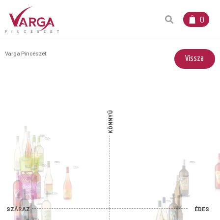
0
Varga Pincészet
Vissza
KÖNNYŰ
SZÁRAZ
ÉDES