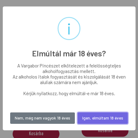
i
Száraz vörösbor
Édes vörösbor
Elmúltál már 18 éves?
A Vargabor Pincészet elkötelezett a felelősségteljes
alkoholfogyasztás mellett.
Az alkoholos italok fogyasztását és kiszolgálását 18 éven
aluliak számára nem ajánljuk.
Prémium borok
Prémium borok
Kérjük nyilatkozz, hogy elmúltál-e már 18 éves.
Aranymetszés
Töpszli késői
Cabernet
szüretelésű
Sauvignon
1 499 Ft
Nem, még nem vagyok 18 éves
Igen, elmúltam 18 éves
1 899 Ft
Kosárba
Kosárba