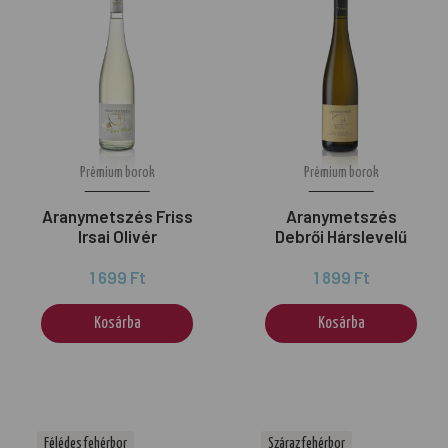
Prémium borok
Prémium borok
Aranymetszés Friss
Aranymetszés
Irsai Olivér
Debrői Hárslevelű
1 699 Ft
1 899 Ft
Kosárba
Kosárba
Félédes fehérbor
Száraz fehérbor