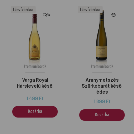
Édes fehérbor
Édes fehérbor
Prémium borok
Prémium borok
Varga Royal
Aranymetszés
Hárslevelű késői
Szürkebarát késői
édes
1 499 Ft
1 899 Ft
Kosárba
Kosárba