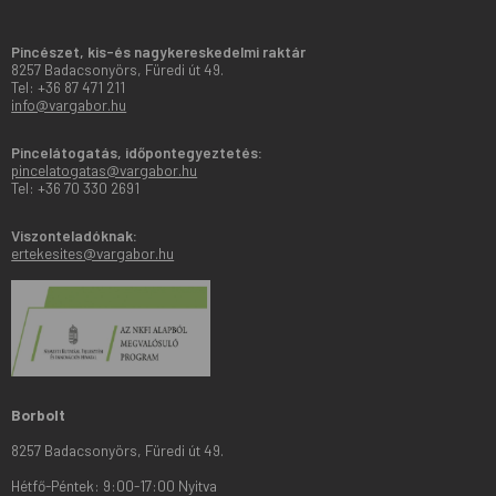
Pincészet, kis-és nagykereskedelmi raktár
8257 Badacsonyörs, Füredi út 49.
Tel: +36 87 471 211
info@vargabor.hu
Pincelátogatás, időpontegyeztetés:
pincelatogatas@vargabor.hu
Tel: +36 70 330 2691
Viszonteladóknak:
ertekesites@vargabor.hu
Borbolt
8257 Badacsonyörs, Füredi út 49.
Hétfő-Péntek: 9:00-17:00 Nyitva