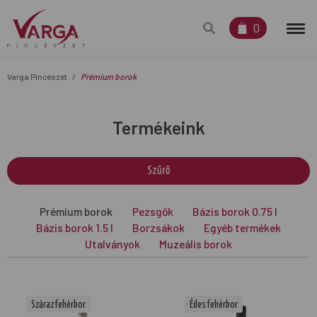
0
Varga Pincészet
Prémium borok
Termékeink
Szűrő
Prémium borok
Pezsgők
Bázis borok 0.75 l
Bázis borok 1.5 l
Borzsákok
Egyéb termékek
Utalványok
Muzeális borok
Száraz fehérbor
Édes fehérbor