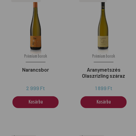
Prémium borok
Prémium borok
Narancsbor
Aranymetszés
Olaszrizling száraz
2 999 Ft
1 899 Ft
Kosárba
Kosárba