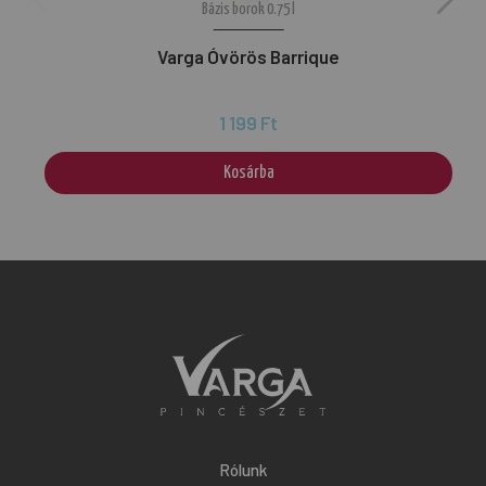
Bázis borok 0.75 l
Varga Óvörös Barrique
1 199 Ft
Kosárba
Rólunk