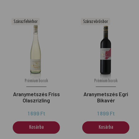
Száraz fehérbor
Száraz vörösbor
Prémium borok
Prémium borok
Aranymetszés Friss
Aranymetszés Egri
Olaszrizling
Bikavér
1 699 Ft
1 899 Ft
Kosárba
Kosárba