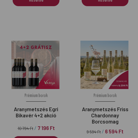
Kosárba
Kosárba
Prémium borok
Prémium borok
Aranymetszés Egri
Aranymetszés Friss
Bikavér 4+2 akció
Chardonnay
Borcsomag
/
7 196 Ft
10 794 Ft
/
6 594 Ft
9 594 Ft