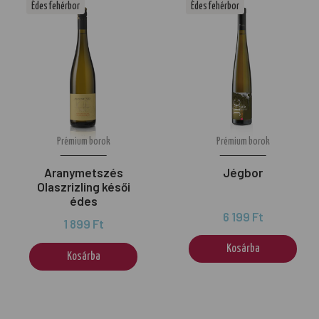
Édes fehérbor
Édes fehérbor
Prémium borok
Prémium borok
Aranymetszés
Jégbor
Olaszrizling késői
édes
6 199 Ft
1 899 Ft
Kosárba
Kosárba