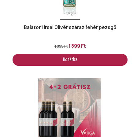
Pezsgők
Balatoni Irsai Olivér száraz fehér pezsgő
1 899 Ft
1 999 Ft
Kosárba