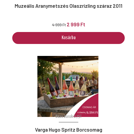
Muzeális Aranymetszés Olaszrizling száraz 2011
2 999 Ft
4 999 Ft
Kosárba
Bázis borok 0.75 l
Varga Hugo Spritz Borcsomag