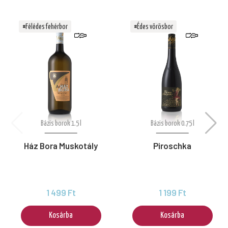
#Félédes fehérbor
#Édes vörösbor
Bázis borok 1.5 l
Bázis borok 0.75 l
Ház Bora Muskotály
Piroschka
1 499 Ft
1 199 Ft
Kosárba
Kosárba