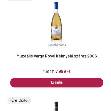
Muzeális borok
Muzeális Varga Royal Kéknyelű száraz 2006
7 999 Ft
11 999 Ft
Kosárba
#Édes fehérbor