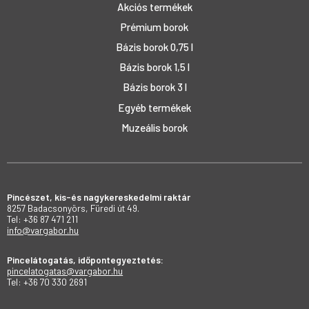
Akciós termékek
Prémium borok
Bázis borok 0,75 l
Bázis borok 1,5 l
Bázis borok 3 l
Egyéb termékek
Muzeális borok
Pincészet, kis-és nagykereskedelmi raktár
8257 Badacsonyörs, Füredi út 49.
Tel: +36 87 471 211
info@vargabor.hu
Pincelátogatás, időpontegyeztetés:
pincelatogatas@vargabor.hu
Tel: +36 70 330 2691