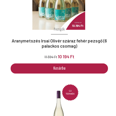
Pezsgők
Aranymetszés Irsai Olivér száraz fehér pezsgő (6
palackos csomag)
10 194 Ft
11 394 Ft
Kosárba