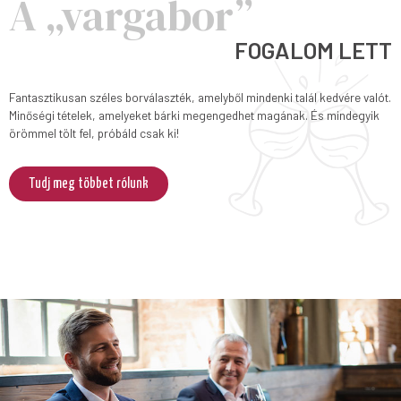
A „vargabor”
FOGALOM LETT
Fantasztikusan széles borválaszték, amelyből mindenki talál kedvére valót.
Minőségi tételek, amelyeket bárki megengedhet magának. És mindegyik
örömmel tölt fel, próbáld csak ki!
Tudj meg többet rólunk