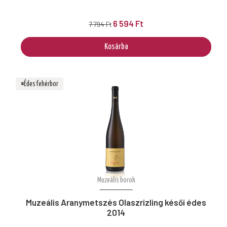
6 594 Ft
7 794 Ft
Kosárba
#Édes fehérbor
Muzeális borok
Muzeális Aranymetszés Olaszrizling késői édes
2014