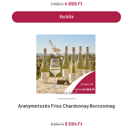
4 999 Ft
7 999 Ft
Kosárba
Prémium borok
Aranymetszés Friss Chardonnay Borcsomag
6 594 Ft
9 594 Ft