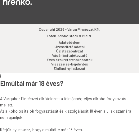
Copyright 2026 - Varga Pincészet Kft.
Fotók: Adobe Stock & 123RF
Adatvédelem
Üzemeltető adatai
Üzletszabályzat
Vásárlási tájékoztató
Éves szakreferensi riportok
Visszaélés-bejelentés
Elállási nyilatkozat
i
Elmúltál már 18 éves?
A Vargabor Pincészet elkötelezett a felelősségteljes alkoholfogyasztás
mellett.
Az alkoholos italok fogyasztását és kiszolgálását 18 éven aluliak számára
nem ajánljuk.
Kérjük nyilatkozz, hogy elmúltál-e már 18 éves.