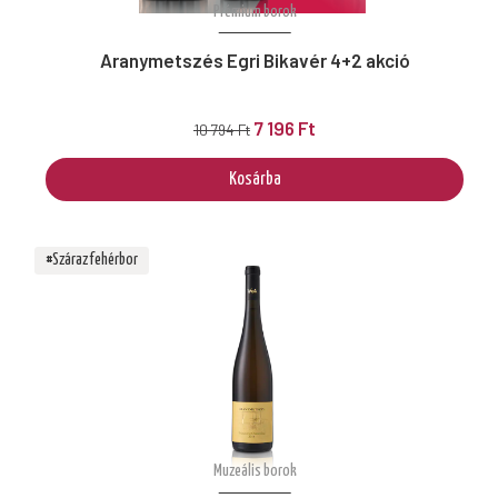
Prémium borok
Aranymetszés Egri Bikavér 4+2 akció
7 196 Ft
10 794 Ft
Kosárba
#Száraz fehérbor
Muzeális borok