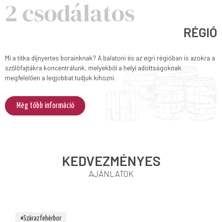
2 csodálatos
RÉGIÓ
Mi a titka díjnyertes borainknak? A balatoni és az egri régióban is azokra a
szőlőfajtákra koncentrálunk, melyekből a helyi adottságoknak
megfelelően a legjobbat tudjuk kihozni.
Még több információ
KEDVEZMÉNYES
AJÁNLATOK
#Száraz fehérbor