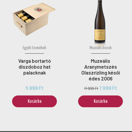
Egyéb termékek
Muzeális borok
Varga bortartó
Muzeális
díszdoboz hat
Aranymetszés
palacknak
Olaszrizling késői
édes 2006
5 999 Ft
7 999 Ft
11 999 Ft
Kosárba
Kosárba