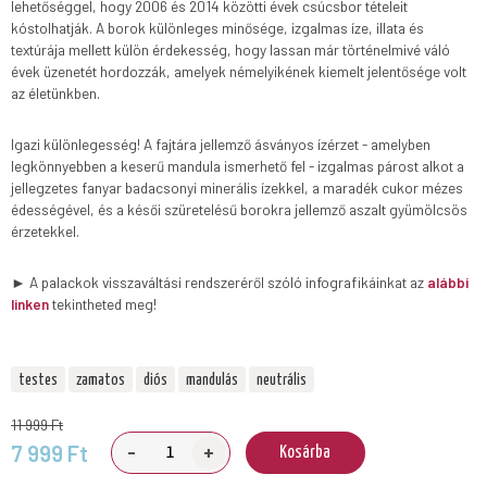
lehetőséggel, hogy 2006 és 2014 közötti évek csúcsbor tételeit
kóstolhatják. A borok különleges minősége, izgalmas íze, illata és
textúrája mellett külön érdekesség, hogy lassan már történelmivé váló
évek üzenetét hordozzák, amelyek némelyikének kiemelt jelentősége volt
az életünkben.
Igazi különlegesség! A fajtára jellemző ásványos ízérzet - amelyben
legkönnyebben a keserű mandula ismerhető fel - izgalmas párost alkot a
jellegzetes fanyar badacsonyi minerális ízekkel, a maradék cukor mézes
édességével, és a késői szüretelésű borokra jellemző aszalt gyümölcsös
érzetekkel.
► A palackok visszaváltási rendszeréről szóló infografikáinkat az
alábbi
linken
tekintheted meg!
testes
zamatos
diós
mandulás
neutrális
11 999 Ft
-
+
7 999 Ft
Kosárba