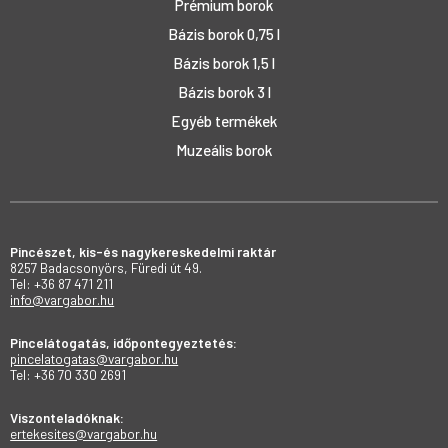
Prémium borok
Bázis borok 0,75 l
Bázis borok 1,5 l
Bázis borok 3 l
Egyéb termékek
Muzeális borok
Pincészet, kis-és nagykereskedelmi raktár
8257 Badacsonyörs, Füredi út 49.
Tel: +36 87 471 211
info@vargabor.hu
Pincelátogatás, időpontegyeztetés:
pincelatogatas@vargabor.hu
Tel: +36 70 330 2691
Viszonteladóknak:
ertekesites@vargabor.hu