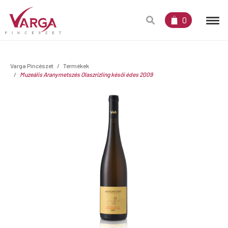
0
Varga Pincészet
Termékek
Muzeális Aranymetszés Olaszrizling késői édes 2009