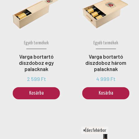
Egyéb termékek
Egyéb termékek
Varga bortartó
Varga bortartó
díszdoboz egy
díszdoboz három
palacknak
palacknak
2 599 Ft
4 999 Ft
Kosárba
Kosárba
#Édes fehérbor