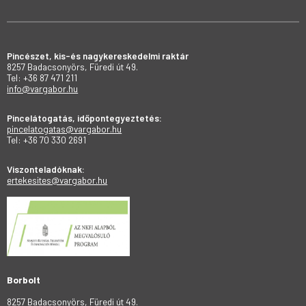
Pincészet, kis-és nagykereskedelmi raktár
8257 Badacsonyörs, Füredi út 49.
Tel: +36 87 471 211
info@vargabor.hu
Pincelátogatás, időpontegyeztetés:
pincelatogatas@vargabor.hu
Tel: +36 70 330 2691
Viszonteladóknak:
ertekesites@vargabor.hu
Borbolt
8257 Badacsonyörs, Füredi út 49.