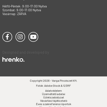
Hétfő-Péntek: 9:00-17:00 Nyitva
Szombat: 9:00-17:00 Nyitva
Vasárnap: ZÁRVA
Designed and developed by
Copyright 2026 - Varga Pincészet Kft.
Fotók: Adobe Stock & 123RF
Adatvédelem
Üzemeltető adatai
Üzletszabályzat
Vásárlási tájékoztató
Éves szakreferensi riportok