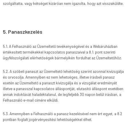
szolgáltatta, vagy kétséget kizáróan nem igazolta, hogy azt visszaküldte.
5. Panaszkezelés
5.1. A Felhasználó az Üzemeltető tevékenységével és a Webáruházban
értékesített termékekkel kapcsolatos panaszaival a 8.1. pont szerinti
ügyfélszolgálati elérhetőségek bármelyikén fordulhat az Üzemeltetőhöz.
5.2. A szóbeli panaszt az Üzemeltető lehetőség szerint azonnal kivizsgálja
és orvosolja. Amennyiben ez nem lehetséges, illetve írásbeli panasz
esetén az Üzemeltető a panaszt kivizsgálja és a vizsgálat eredményét
illetve a panasszal kapcsolatos álláspontját, elutasító álláspont esetében
annak indoklását haladéktalanul, de legfeljebb 30 napon belül írásban, a
Felhasználó e-mail címére elküldi.
5.3. Amennyiben a Felhasználó a panasz kezelésével nem ért egyet, a 8.2
pontban foglalt jogérvényesítési lehetőségekkel élhet.