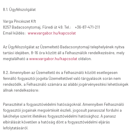
8.1. Ügyfélszolgálat
Varga Pincészet Kft
8257 Badacsonytomaj, Füredi út 49. Tel.: +36-87-471-211
Email küldés:
www.vargabor.hu/kapcsolat
Az Ügyfélszolgálat az Üzemeltető Badacsonytomaji telephelyének nyitva
tartási idejében, 8-16 óra között áll a Felhasználók rendelkezésére, mely
megtalálható a
www.vargabor.hu/kapcsolat
oldalon.
8.2. Amennyiben az Üzemeltető és a Felhasználó között esetlegesen
fennálló fogyasztói jogvita Üzemeltetővel való tárgyalások során nem
rendeződik, a Felhasználó számára az alábbi jogérvényesítési lehetőségek
állnak rendelkezésre:
Panasztétel a fogyasztóvédelmi hatóságoknál. Amennyiben Felhasználó
fogyasztói jogainak megsértését észleli, jogosult panasszal fordulni a
lakóhelye szerint illetékes fogyasztóvédelmi hatósághoz. A panasz
elbírálását követően a hatóság dönt a fogyasztóvédelmi eljárás
lefolytatásáról.