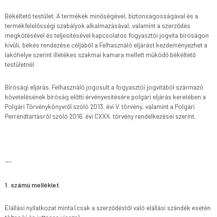
Békéltető testület. A termékek minőségével, biztonságosságával és a
termékfelelősségi szabályok alkalmazásával, valamint a szerződés
megkötésével és teljesítésével kapcsolatos fogyasztói jogvita bíróságon
kívüli, békés rendezése céljából a Felhasználó eljárást kezdeményezhet a
lakóhelye szerint illetékes szakmai kamara mellett működő békéltető
testületnél.
Bírósági eljárás. Felhasználó jogosult a fogyasztói jogvitából származó
követelésének bíróság előtti érvényesítésére polgári eljárás keretében a
Polgári Törvénykönyvről szóló 2013. évi V. törvény, valamint a Polgári
Perrendtartásról szóló 2016. évi CXXX. törvény rendelkezései szerint.
---
1. számú melléklet
Elállási nyilatkozat minta (csak a szerződéstől való elállási szándék esetén