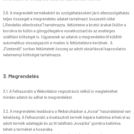
2.6. A megrendelt termékekért és szolgáltatásokért járó ellenszolgáltatás
teljes összegét a megrendelés adatait tartalmazó összesítő oldal
(„Rendelés ellenőrzése”) tartalmazza, feltüntetve a bruttó árakat (külön a
borokra és külön a göngyölegekre vonatkozóan) és az esetleges
szállítási költséget is. Ugyanezek az adatok a megrendelésről küldött
automatikus visszaigazoló e-mailen is feltüntetésre kerülnek. A
„Fizetendő” sorban feltüntetett összeg az adott vásárlással kapcsolatos
valamennyi költséget tartalmazza.
3. Megrendelés
3.1. A Felhasználó a Weboldalon regisztráció nélkül is megtekinthet
minden adatot és adhat le megrendelést.
3.2. A megrendelés leadására a Webáruházban a „kosár” használatával van
lehetőség. A Felhasználó a kiválasztott termék képére kattintva érheti el az
adott termék adatlapját és az itt található „kosárba” gombra kattintva
teheti a terméket a kosarába.