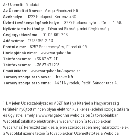
Az Üzemeltető adatai
Az Üzemeltető neve:
Varga Pincészet Kft.
Székhelye
: 1222 Budapest, Kertész u.30
Üzleti tevékenységének helye
: 8257 Badacsonyörs, Füredi út 49.
Nyilvántartó hatóság
: Fővárosi Bíróság, mint Cégbíróság
Cégjegyzékszáma
: 01-09-661-245
Adószáma:
12233159-2-43
Postai címe:
8257 Badacsonyörs, Füredi út 49.
Honlapjának címe:
www.vargabor.hu
Telefonszáma:
+36 87 471 211
Telefaxszáma
: +36 87 471 218
Email küldés:
www.vargabor.hu/kapcsolat
Tárhely szolgáltató neve:
Hrenko Kft.
Tárhely szolgáltató címe:
4461 Nyírtelek, Petőfi Sándor utca 4.
1.1. A jelen Üzletszabályzat és ÁSZF hatálya kiterjed a Magyarország
területén nyújtott minden olyan elektronikus kereskedelmi szolgáltatásra
és ügyletre, amely a www.vargabor.hu weboldalon (a továbbiakban:
Weboldal) található elektronikus webáruházon (a továbbiakban:
Webáruház) keresztül zajlik és a jelen szerződésben meghatározott Felek,
a Weboldal üzemeltetője (a továbbiakban Üzemeltető) és a Weboldal