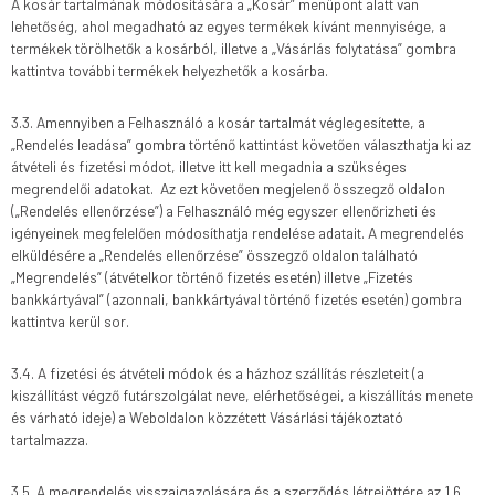
A kosár tartalmának módosítására a „Kosár” menüpont alatt van
lehetőség, ahol megadható az egyes termékek kívánt mennyisége, a
termékek törölhetők a kosárból, illetve a „Vásárlás folytatása” gombra
kattintva további termékek helyezhetők a kosárba.
3.3. Amennyiben a Felhasználó a kosár tartalmát véglegesítette, a
„Rendelés leadása” gombra történő kattintást követően választhatja ki az
átvételi és fizetési módot, illetve itt kell megadnia a szükséges
megrendelői adatokat. Az ezt követően megjelenő összegző oldalon
(„Rendelés ellenőrzése”) a Felhasználó még egyszer ellenőrizheti és
igényeinek megfelelően módosíthatja rendelése adatait. A megrendelés
elküldésére a „Rendelés ellenőrzése” összegző oldalon található
„Megrendelés” (átvételkor történő fizetés esetén) illetve „Fizetés
bankkártyával” (azonnali, bankkártyával történő fizetés esetén) gombra
kattintva kerül sor.
3.4. A fizetési és átvételi módok és a házhoz szállítás részleteit (a
kiszállítást végző futárszolgálat neve, elérhetőségei, a kiszállítás menete
és várható ideje) a Weboldalon közzétett Vásárlási tájékoztató
tartalmazza.
3.5. A megrendelés visszaigazolására és a szerződés létrejöttére az 1.6.