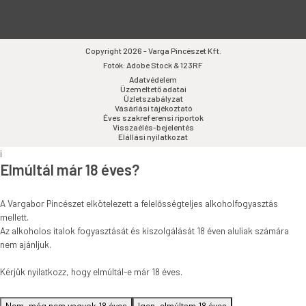
Copyright 2026 - Varga Pincészet Kft.
Fotók: Adobe Stock & 123RF
Adatvédelem
Üzemeltető adatai
Üzletszabályzat
Vásárlási tájékoztató
Éves szakreferensi riportok
Visszaélés-bejelentés
Elállási nyilatkozat
i
Elmúltál már 18 éves?
A Vargabor Pincészet elkötelezett a felelősségteljes alkoholfogyasztás
mellett.
Az alkoholos italok fogyasztását és kiszolgálását 18 éven aluliak számára
nem ajánljuk.
Kérjük nyilatkozz, hogy elmúltál-e már 18 éves.
Nem, még nem vagyok 18 éves
Igen, elmúltam 18 éves