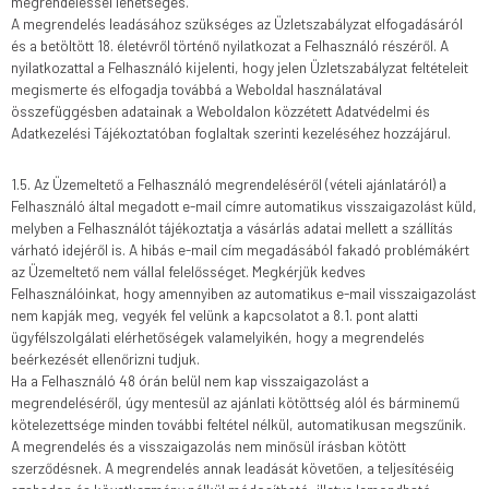
megrendeléssel lehetséges.
A megrendelés leadásához szükséges az Üzletszabályzat elfogadásáról
és a betöltött 18. életévről történő nyilatkozat a Felhasználó részéről. A
nyilatkozattal a Felhasználó kijelenti, hogy jelen Üzletszabályzat feltételeit
megismerte és elfogadja továbbá a Weboldal használatával
összefüggésben adatainak a Weboldalon közzétett Adatvédelmi és
Adatkezelési Tájékoztatóban foglaltak szerinti kezeléséhez hozzájárul.
1.5. Az Üzemeltető a Felhasználó megrendeléséről (vételi ajánlatáról) a
Felhasználó által megadott e-mail címre automatikus visszaigazolást küld,
melyben a Felhasználót tájékoztatja a vásárlás adatai mellett a szállítás
várható idejéről is. A hibás e-mail cím megadásából fakadó problémákért
az Üzemeltető nem vállal felelősséget. Megkérjük kedves
Felhasználóinkat, hogy amennyiben az automatikus e-mail visszaigazolást
nem kapják meg, vegyék fel velünk a kapcsolatot a 8.1. pont alatti
ügyfélszolgálati elérhetőségek valamelyikén, hogy a megrendelés
beérkezését ellenőrizni tudjuk.
Ha a Felhasználó 48 órán belül nem kap visszaigazolást a
megrendeléséről, úgy mentesül az ajánlati kötöttség alól és bárminemű
kötelezettsége minden további feltétel nélkül, automatikusan megszűnik.
A megrendelés és a visszaigazolás nem minősül írásban kötött
szerződésnek. A megrendelés annak leadását követően, a teljesítéséig