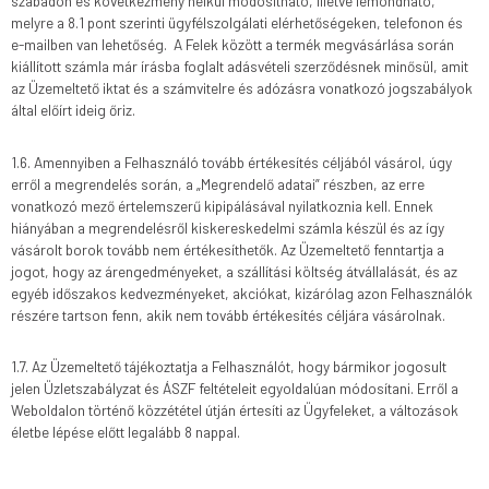
szabadon és következmény nélkül módosítható, illetve lemondható,
melyre a 8.1 pont szerinti ügyfélszolgálati elérhetőségeken, telefonon és
e-mailben van lehetőség. A Felek között a termék megvásárlása során
kiállított számla már írásba foglalt adásvételi szerződésnek minősül, amit
az Üzemeltető iktat és a számvitelre és adózásra vonatkozó jogszabályok
által előírt ideig őriz.
1.6. Amennyiben a Felhasználó tovább értékesítés céljából vásárol, úgy
erről a megrendelés során, a „Megrendelő adatai” részben, az erre
vonatkozó mező értelemszerű kipipálásával nyilatkoznia kell. Ennek
hiányában a megrendelésről kiskereskedelmi számla készül és az így
vásárolt borok tovább nem értékesíthetők. Az Üzemeltető fenntartja a
jogot, hogy az árengedményeket, a szállítási költség átvállalását, és az
egyéb időszakos kedvezményeket, akciókat, kizárólag azon Felhasználók
részére tartson fenn, akik nem tovább értékesítés céljára vásárolnak.
1.7. Az Üzemeltető tájékoztatja a Felhasználót, hogy bármikor jogosult
jelen Üzletszabályzat és ÁSZF feltételeit egyoldalúan módosítani. Erről a
Weboldalon történő közzététel útján értesíti az Ügyfeleket, a változások
életbe lépése előtt legalább 8 nappal.