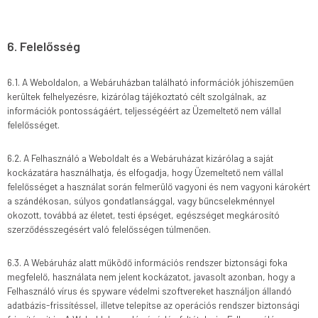
6. Felelősség
6.1. A Weboldalon, a Webáruházban található információk jóhiszeműen
kerültek felhelyezésre, kizárólag tájékoztató célt szolgálnak, az
információk pontosságáért, teljességéért az Üzemeltető nem vállal
felelősséget.
6.2. A Felhasználó a Weboldalt és a Webáruházat kizárólag a saját
kockázatára használhatja, és elfogadja, hogy Üzemeltető nem vállal
felelősséget a használat során felmerülő vagyoni és nem vagyoni károkért
a szándékosan, súlyos gondatlansággal, vagy bűncselekménnyel
okozott, továbbá az életet, testi épséget, egészséget megkárosító
szerződésszegésért való felelősségen túlmenően.
6.3. A Webáruház alatt működő információs rendszer biztonsági foka
megfelelő, használata nem jelent kockázatot, javasolt azonban, hogy a
Felhasználó vírus és spyware védelmi szoftvereket használjon állandó
adatbázis-frissítéssel, illetve telepítse az operációs rendszer biztonsági