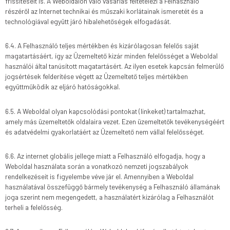
frissítéseit is. A Weboldalon való vásárlás feltételezi a Felhasználó
részéről az Internet technikai és műszaki korlátainak ismeretét és a
technológiával együtt járó hibalehetőségek elfogadását.
6.4. A Felhasználó teljes mértékben és kizárólagosan felelős saját
magatartásáért, így az Üzemeltető kizár minden felelősséget a Weboldal
használói által tanúsított magatartásért. Az ilyen esetek kapcsán felmerülő
jogsértések felderítése végett az Üzemeltető teljes mértékben
együttműködik az eljáró hatóságokkal.
6.5. A Weboldal olyan kapcsolódási pontokat (linkeket) tartalmazhat,
amely más üzemeltetők oldalaira vezet. Ezen üzemeltetők tevékenységéért
és adatvédelmi gyakorlatáért az Üzemeltető nem vállal felelősséget.
6.6. Az internet globális jellege miatt a Felhasználó elfogadja, hogy a
Weboldal használata során a vonatkozó nemzeti jogszabályok
rendelkezéseit is figyelembe véve jár el. Amennyiben a Weboldal
használatával összefüggő bármely tevékenység a Felhasználó államának
joga szerint nem megengedett, a használatért kizárólag a Felhasználót
terheli a felelősség.