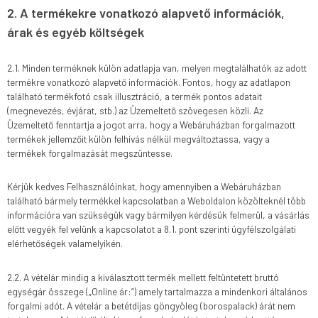
2. A termékekre vonatkozó alapvető információk,
árak és egyéb költségek
2.1. Minden terméknek külön adatlapja van, melyen megtalálhatók az adott
termékre vonatkozó alapvető információk. Fontos, hogy az adatlapon
található termékfotó csak illusztráció, a termék pontos adatait
(megnevezés, évjárat, stb.) az Üzemeltető szövegesen közli. Az
Üzemeltető fenntartja a jogot arra, hogy a Webáruházban forgalmazott
termékek jellemzőit külön felhívás nélkül megváltoztassa, vagy a
termékek forgalmazását megszüntesse.
Kérjük kedves Felhasználóinkat, hogy amennyiben a Webáruházban
található bármely termékkel kapcsolatban a Weboldalon közölteknél több
információra van szükségük vagy bármilyen kérdésük felmerül, a vásárlás
előtt vegyék fel velünk a kapcsolatot a 8.1. pont szerinti ügyfélszolgálati
elérhetőségek valamelyikén.
2.2. A vételár mindig a kiválasztott termék mellett feltüntetett bruttó
egységár összege („Online ár:”) amely tartalmazza a mindenkori általános
forgalmi adót. A vételár a betétdíjas göngyöleg (borospalack) árát nem