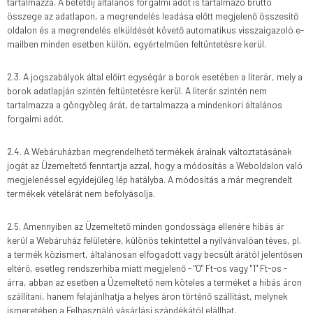
tartalmazza. A betétdíj általános forgalmi adót is tartalmazó bruttó
összege az adatlapon, a megrendelés leadása előtt megjelenő összesítő
oldalon és a megrendelés elküldését követő automatikus visszaigazoló e-
mailben minden esetben külön, egyértelműen feltüntetésre kerül.
2.3. A jogszabályok által előírt egységár a borok esetében a literár, mely a
borok adatlapján szintén feltüntetésre kerül. A literár szintén nem
tartalmazza a göngyöleg árát, de tartalmazza a mindenkori általános
forgalmi adót.
2.4. A Webáruházban megrendelhető termékek árainak változtatásának
jogát az Üzemeltető fenntartja azzal, hogy a módosítás a Weboldalon való
megjelenéssel egyidejűleg lép hatályba. A módosítás a már megrendelt
termékek vételárát nem befolyásolja.
2.5. Amennyiben az Üzemeltető minden gondossága ellenére hibás ár
kerül a Webáruház felületére, különös tekintettel a nyilvánvalóan téves, pl.
a termék közismert, általánosan elfogadott vagy becsült árától jelentősen
eltérő, esetleg rendszerhiba miatt megjelenő - "0" Ft-os vagy "1" Ft-os -
árra, abban az esetben a Üzemeltető nem köteles a terméket a hibás áron
szállítani, hanem felajánlhatja a helyes áron történő szállítást, melynek
ismeretében a Felhasználó vásárlási szándékától elállhat.