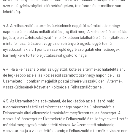
szerinti ügyfélszolgálati elérhetőségeken, telefonon és e-mailben van
lehetőség.
4.3. A Felhasználót a termék átvételének napjától számított tizennégy
napon belül indoklás nélküli elállási jog illeti meg. A Felhasználó az elállási
jogát a jelen Üzletszabályzat 1. mellékletében található elállási nyilatkozat-
minta felhasználásával, vagy az erre irányuló egyéb, egyértelmű
nyilatkozatnak a 8.1 pontban szereplő ügyfélszolgálati elérhetőségek
bármelyikére történő eljuttatásával gyakorolhatja.
4.4. Ha a Felhasználó eláll az ügylettől, köteles a terméket haladéktalanul,
de legkésőbb az elállás közlésétől számított tizennégy napon belül az
Üzemeltető 1. pontban megjelölt postai címére visszaküldeni. A termék
visszaküldésének közvetlen költsége a Felhasználót terheli.
4.5. Az Üzemeltető haladéktalanul, de legkésőbb az elállásról való
tudomásszerzésétől számított tizennégy napon belül visszatéríti a
Felhasználó által ellenszolgáltatásként megfizetett teljes összeget. A
visszajáró összeget az Üzemeltető a Felhasználó által igénybe vett fizetési
móddal megegyező módon téríti vissza. Az Üzemeltető mindaddig
visszatarthatja a visszatérítést, amíg a Felhasználó a terméket vissza nem