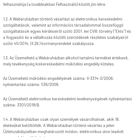
felhasználója (a továbbiakban Felhasználó) között jön létre.
1.2. A Webáruházban történő vásárlást az elektronikus kereskedelmi
szolgáltatások, valamint az információs társadalommal összefüggő
szolgáltatások egyes kérdéseiről szóló 2001. évi CVIII. törvény (”Ektv.”) és
a fogyasztó és a vállalkozás közötti szerződések részletes szabályairól
szóló 45/2014. (II.26.) kormányrendelet szabályozza.
1.3. Az Üzemeltető a Webáruházban alkohol tartalmú terméket értékesít,
mely tevékenység kiskereskedelmi működési engedély köteles.
Az Üzemeltető működési engedélyének száma: II-3314-2/2006,
nyilvántartási száma: 536/2006.
Az Üzemeltető elektronikus kereskedelmi tevékenységének nyilvántartási
száma: 3301/2018/B.
1.4. A Webáruházban csak olyan személyek vásárolhatnak, akik 18.
életévüket betöltötték. A Webáruházban történő vásárlás a jelen
Üzletszabályzatban meghatározott módon, elektronikus úton leadott