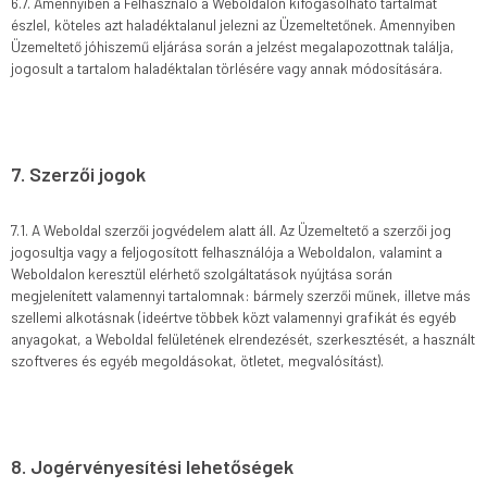
6.7. Amennyiben a Felhasználó a Weboldalon kifogásolható tartalmat
észlel, köteles azt haladéktalanul jelezni az Üzemeltetőnek. Amennyiben
Üzemeltető jóhiszemű eljárása során a jelzést megalapozottnak találja,
jogosult a tartalom haladéktalan törlésére vagy annak módosítására.
7. Szerzői jogok
7.1. A Weboldal szerzői jogvédelem alatt áll. Az Üzemeltető a szerzői jog
jogosultja vagy a feljogosított felhasználója a Weboldalon, valamint a
Weboldalon keresztül elérhető szolgáltatások nyújtása során
megjelenített valamennyi tartalomnak: bármely szerzői műnek, illetve más
szellemi alkotásnak (ideértve többek közt valamennyi grafikát és egyéb
anyagokat, a Weboldal felületének elrendezését, szerkesztését, a használt
szoftveres és egyéb megoldásokat, ötletet, megvalósítást).
8. Jogérvényesítési lehetőségek