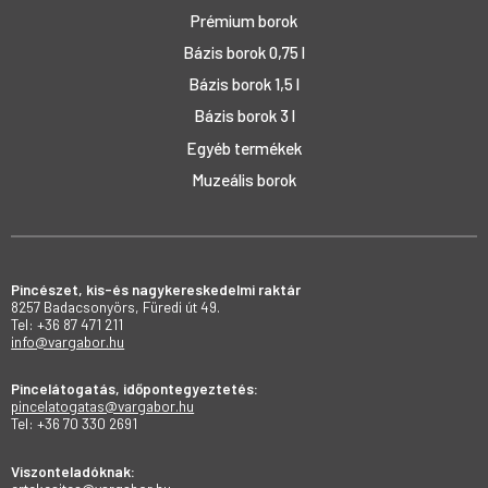
Prémium borok
Bázis borok 0,75 l
Bázis borok 1,5 l
Bázis borok 3 l
Egyéb termékek
Muzeális borok
Pincészet, kis-és nagykereskedelmi raktár
8257 Badacsonyörs, Füredi út 49.
Tel: +36 87 471 211
info@vargabor.hu
Pincelátogatás, időpontegyeztetés:
pincelatogatas@vargabor.hu
Tel: +36 70 330 2691
Viszonteladóknak: