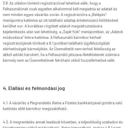
3.8. Az oldalon történő regisztrációval lehetővé válik, hogy a
Felhasználónak csak egyetlen alkalommal kell megadnia az adatait és
nem minden egyes vásárlás során. A regisztrációra a „Belépés”
menüpontra kattintva az ott található adatlap értelemszerű kitöltésével
kerülhet sor. A korábban rögzített adatok megváltoztatására
bejelentkezés után van lehetőség, a „Saját fiók” menüpontban, az „Adatok
módosítása” linkre kattintva. A Felhasználó bármikor kérheti
regisztrációjának törlését a 8.1 pontban található ügyfélszolgálati
elérhetőségek bármelyikén. Az Üzemeltetőt nem terheli felelősség az
abból adódó károkért, ha a Felhasználó jelszava illetéktelenek számára
bármely nem az Üzemeltetőnek felróható okból hozzáférhetővé válik.
4. Elállási és felmondási jog
4.1. A vásárlás a Megrendelés illetve a Fizetés bankkártyával gombra való
kattintás előtt bármikor megszakítható.
4.2. A megrendelés annak leadását követően, a teljesítéséig szabadon és
következmény nélkül módosítható, illetve lemondható, melyre a 8.1 pont