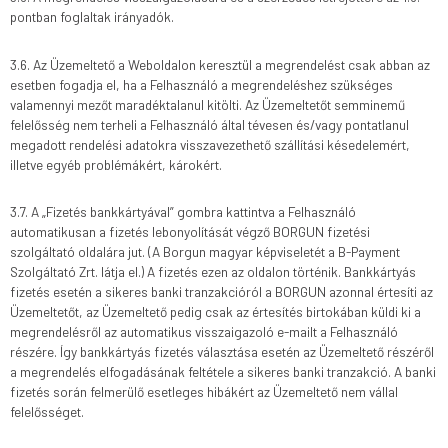
pontban foglaltak irányadók.
3.6. Az Üzemeltető a Weboldalon keresztül a megrendelést csak abban az
esetben fogadja el, ha a Felhasználó a megrendeléshez szükséges
valamennyi mezőt maradéktalanul kitölti. Az Üzemeltetőt semminemű
felelősség nem terheli a Felhasználó által tévesen és/vagy pontatlanul
megadott rendelési adatokra visszavezethető szállítási késedelemért,
illetve egyéb problémákért, károkért.
3.7. A „Fizetés bankkártyával” gombra kattintva a Felhasználó
automatikusan a fizetés lebonyolítását végző BORGUN fizetési
szolgáltató oldalára jut. (A Borgun magyar képviseletét a B-Payment
Szolgáltató Zrt. látja el.) A fizetés ezen az oldalon történik. Bankkártyás
fizetés esetén a sikeres banki tranzakcióról a BORGUN azonnal értesíti az
Üzemeltetőt, az Üzemeltető pedig csak az értesítés birtokában küldi ki a
megrendelésről az automatikus visszaigazoló e-mailt a Felhasználó
részére. Így bankkártyás fizetés választása esetén az Üzemeltető részéről
a megrendelés elfogadásának feltétele a sikeres banki tranzakció. A banki
fizetés során felmerülő esetleges hibákért az Üzemeltető nem vállal
felelősséget.