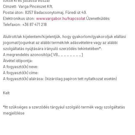
töltse ki és juttassa vissza)
Címzett: Varga Pincészet Kft.
Postai úton: 8257 Badacsonytomaj, Füredi út 49.
Elektronikus úton:
www.vargabor.hu/kapcsolat
Üzenetküldés
Telefaxon: +36 87 471 218
Alulírott/ak kijelentem/kijelentjük, hogy gyakorlom/gyakoroljuk elállási
jogomat/jogunkat az alábbi termék/ek adásvételére vagy az alábbi
szolgáltatás nyújtására irányuló szerződés tekintetében*:
A megrendelés azonosítója [VB_ _ _ _ _ _ _ _]
Átvétel időpontja:
A fogyasztó(k) neve:
A fogyasztó(k) címe:
A fogyasztó(k) aláírása: (kizárólag papíron tett nyilatkozat esetén)
Kelt
*Itt szükséges a szerződés tárgyául szolgáló termék vagy szolgáltatás
megjelölése