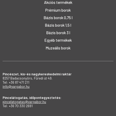
Akciós termékek
Prémium borok
Bázis borok 0,75 l
Bázis borok 1,5 l
Bázis borok 3 l
Egyéb termékek
Muzeális borok
Pincészet, kis-és nagykereskedelmi raktár
8257 Badacsonyörs, Füredi út 49.
Tel: +36 87 471 211
info@vargabor.hu
Pincelátogatás, időpontegyeztetés:
pincelatogatas@vargabor.hu
Tel: +36 70 330 2691