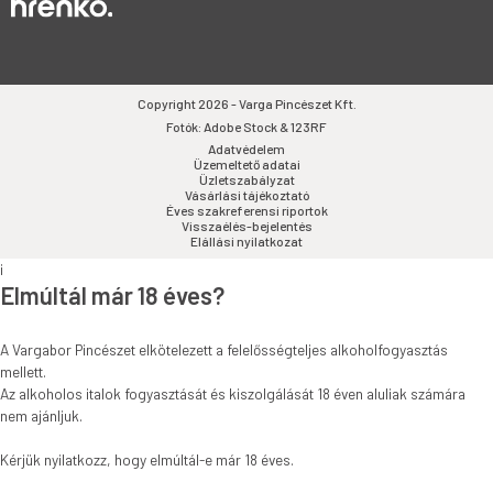
Copyright 2026 - Varga Pincészet Kft.
Fotók: Adobe Stock & 123RF
Adatvédelem
Üzemeltető adatai
Üzletszabályzat
Vásárlási tájékoztató
Éves szakreferensi riportok
Visszaélés-bejelentés
Elállási nyilatkozat
i
Elmúltál már 18 éves?
A Vargabor Pincészet elkötelezett a felelősségteljes alkoholfogyasztás
mellett.
Az alkoholos italok fogyasztását és kiszolgálását 18 éven aluliak számára
nem ajánljuk.
Kérjük nyilatkozz, hogy elmúltál-e már 18 éves.