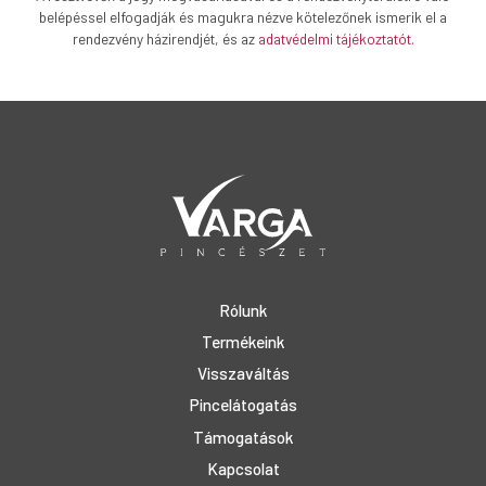
belépéssel elfogadják és magukra nézve kötelezőnek ismerik el a
rendezvény házirendjét, és az
adatvédelmi tájékoztatót.
Rólunk
Termékeink
Visszaváltás
Pincelátogatás
Támogatások
Kapcsolat