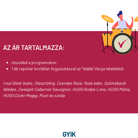
AZ ÁR TARTALMAZZA:
részvétel a programokon
1 db repohár korlátlan fogyasztással az *alábbi Varga tételekből:
Irsai Olivér bubis, Olaszrizling, Csendes Rozé, Rozé édes, Szürkebarát
félédes, Zweigelt-Cabernet Sauvignon, HUGO Bodza-Lime, HUGO Málna,
HUGO Csoki-Meggy, Must és szóda
GYIK