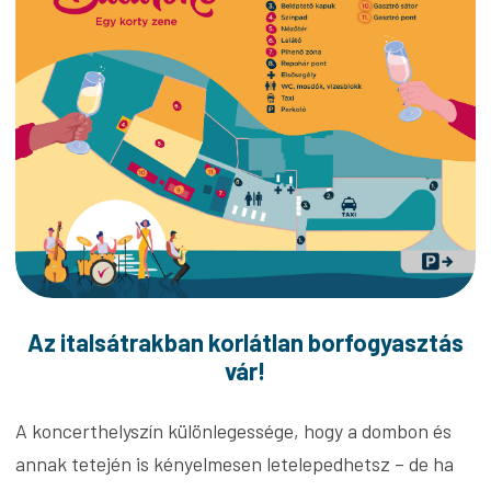
Az italsátrakban korlátlan borfogyasztás
vár!
A koncerthelyszín különlegessége, hogy a dombon és
annak tetején is kényelmesen letelepedhetsz – de ha