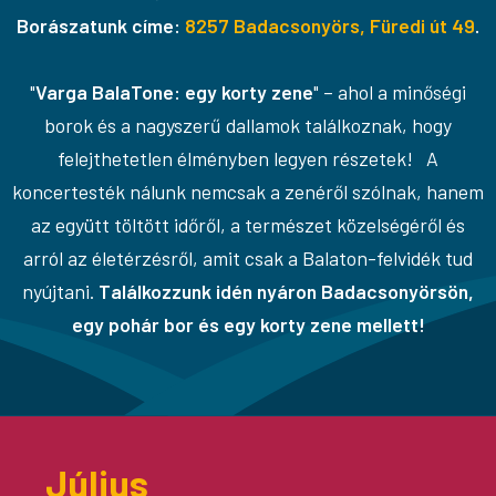
Borászatunk címe:
8257 Badacsonyörs, Füredi út 49
.
"
Varga BalaTone: egy korty zene
" – ahol a minőségi
borok és a nagyszerű dallamok találkoznak, hogy
felejthetetlen élményben legyen részetek! A
koncertesték nálunk nemcsak a zenéről szólnak, hanem
az együtt töltött időről, a természet közelségéről és
arról az életérzésről, amit csak a Balaton-felvidék tud
nyújtani.
Találkozzunk idén nyáron Badacsonyörsön,
egy pohár bor és egy korty zene mellett!
Július