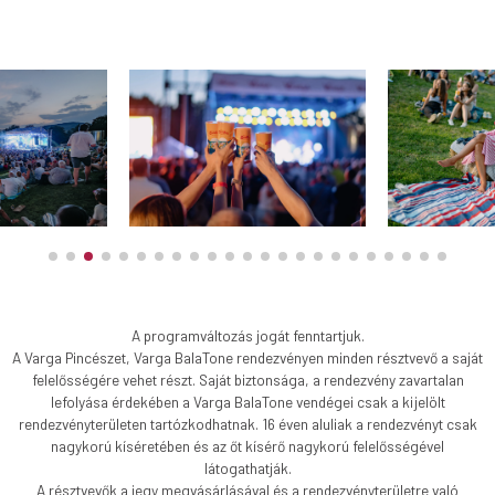
A programváltozás jogát fenntartjuk.
A Varga Pincészet, Varga BalaTone rendezvényen minden résztvevő a saját
felelősségére vehet részt. Saját biztonsága, a rendezvény zavartalan
lefolyása érdekében a Varga BalaTone vendégei csak a kijelölt
rendezvényterületen tartózkodhatnak. 16 éven aluliak a rendezvényt csak
nagykorú kíséretében és az őt kísérő nagykorú felelősségével
látogathatják.
A résztvevők a jegy megvásárlásával és a rendezvényterületre való