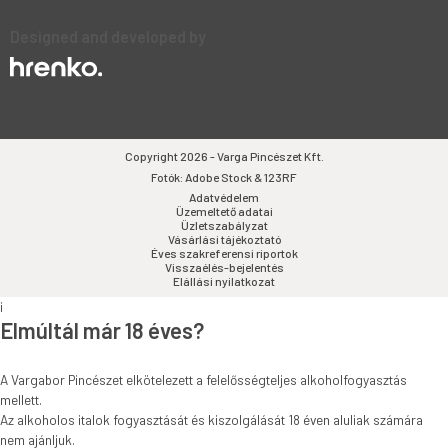
Designed and developed by
Copyright 2026 - Varga Pincészet Kft.
Fotók: Adobe Stock & 123RF
Adatvédelem
Üzemeltető adatai
Üzletszabályzat
Vásárlási tájékoztató
Éves szakreferensi riportok
Visszaélés-bejelentés
Elállási nyilatkozat
i
Elmúltál már 18 éves?
A Vargabor Pincészet elkötelezett a felelősségteljes alkoholfogyasztás
mellett.
Az alkoholos italok fogyasztását és kiszolgálását 18 éven aluliak számára
nem ajánljuk.