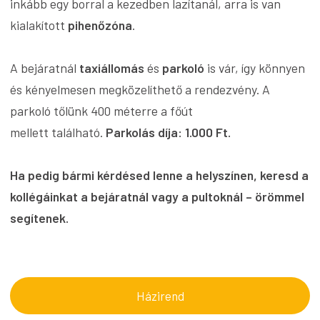
inkább egy borral a kezedben lazítanál, arra is van
kialakított
pihenőzóna
.
A bejáratnál
taxiállomás
és
parkoló
is vár, így könnyen
és kényelmesen megközelíthető a rendezvény. A
parkoló tőlünk 400 méterre a főút
mellett található.
Parkolás díja: 1.000 Ft.
Ha pedig bármi kérdésed lenne a helyszínen, keresd a
kollégáinkat a bejáratnál vagy a pultoknál – örömmel
segítenek.
Házirend