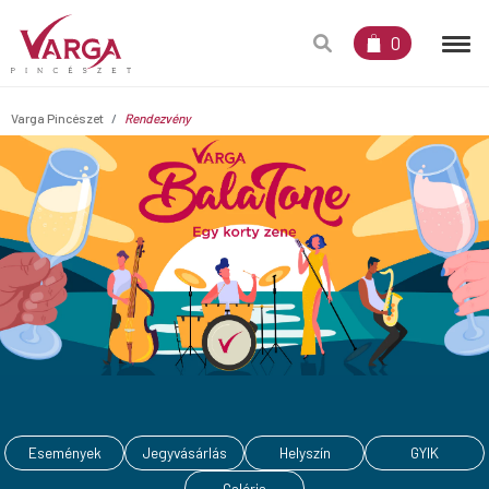
0
Varga Pincészet
Rendezvény
Események
Jegyvásárlás
Helyszín
GYIK
Galéria