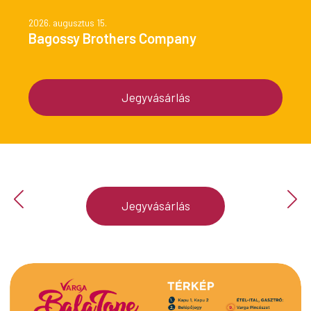
2026. augusztus 15.
Bagossy Brothers Company
Jegyvásárlás
Jegyvásárlás