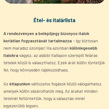
Étel- és italárlista
A rendezvényen a belépőjegy bizonyos italok
korlátlan fogyasztását tartalmazza
– így biztosan
nem maradsz szomjas! Ha azonban
különlegesebb
italokra
vágysz, az alábbi itallapon szereplő feláras
tételek közül is választhatsz. Ezek árát külön tüntetjük
fel, hogy könnyedén tájékozódhass.
Az
étlapunkon
változatos fogások közül válogathatsz,
amelyek külön vásárolhatók meg. Az árakat minden
tételnél feltüntettük, hogy a választás minél
egyszerűbb legyen.