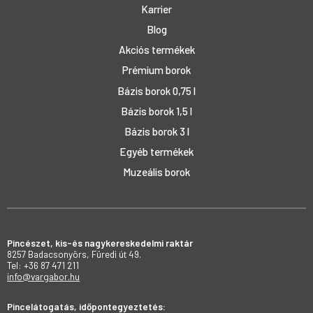
Karrier
Blog
Akciós termékek
Prémium borok
Bázis borok 0,75 l
Bázis borok 1,5 l
Bázis borok 3 l
Egyéb termékek
Muzeális borok
Pincészet, kis-és nagykereskedelmi raktár
8257 Badacsonyörs, Füredi út 49.
Tel: +36 87 471 211
info@vargabor.hu
Pincelátogatás, időpontegyeztetés: