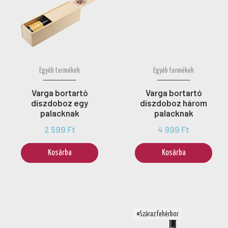
Egyéb termékek
Egyéb termékek
Varga bortartó
Varga bortartó
díszdoboz egy
díszdoboz három
palacknak
palacknak
2 599 Ft
4 999 Ft
Kosárba
Kosárba
#Száraz fehérbor