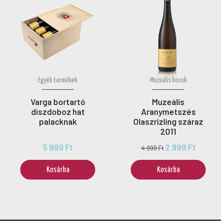
Egyéb termékek
Muzeális borok
Varga bortartó
Muzeális
díszdoboz hat
Aranymetszés
palacknak
Olaszrizling száraz
2011
5 999 Ft
2 999 Ft
4 999 Ft
Kosárba
Kosárba