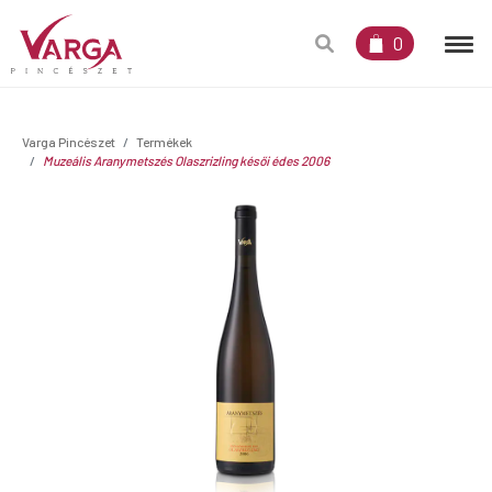
0
Varga Pincészet
Termékek
Muzeális Aranymetszés Olaszrizling késői édes 2006