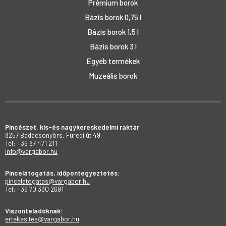
Prémium borok
Bázis borok 0,75 l
Bázis borok 1,5 l
Bázis borok 3 l
Egyéb termékek
Muzeális borok
Pincészet, kis-és nagykereskedelmi raktár
8257 Badacsonyörs, Füredi út 49.
Tel: +36 87 471 211
info@vargabor.hu
Pincelátogatás, időpontegyeztetés:
pincelatogatas@vargabor.hu
Tel: +36 70 330 2691
Viszonteladóknak:
ertekesites@vargabor.hu