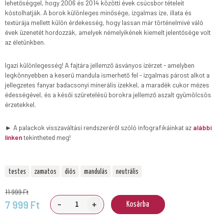
lehetőséggel, hogy 2006 és 2014 közötti évek csúcsbor tételeit
kóstolhatják. A borok különleges minősége, izgalmas íze, illata és
textúrája mellett külön érdekesség, hogy lassan már történelmivé váló
évek üzenetét hordozzák, amelyek némelyikének kiemelt jelentősége volt
az életünkben.
Igazi különlegesség! A fajtára jellemző ásványos ízérzet - amelyben
legkönnyebben a keserű mandula ismerhető fel - izgalmas párost alkot a
jellegzetes fanyar badacsonyi minerális ízekkel, a maradék cukor mézes
édességével, és a késői szüretelésű borokra jellemző aszalt gyümölcsös
érzetekkel.
► A palackok visszaváltási rendszeréről szóló infografikáinkat az
alábbi
linken
tekintheted meg!
testes
zamatos
diós
mandulás
neutrális
11 999 Ft
-
+
7 999 Ft
Kosárba