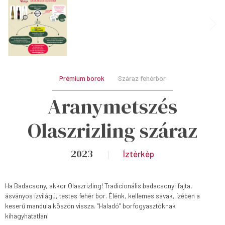
Prémium borok
Száraz fehérbor
Aranymetszés
Olaszrizling száraz
2023
Íztérkép
Ha Badacsony, akkor Olaszrizling! Tradicionális badacsonyi fajta,
ásványos ízvilágú, testes fehér bor. Élénk, kellemes savak, ízében a
keserű mandula köszön vissza. “Haladó” borfogyasztóknak
kihagyhatatlan!