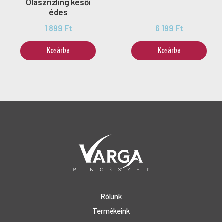
Olaszrizling késői
édes
1 899 Ft
6 199 Ft
Kosárba
Kosárba
Rólunk
Termékeink