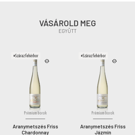
VÁSÁROLD MEG
EGYÜTT
#Száraz fehérbor
#Száraz fehérbor
Prémium borok
Prémium borok
Aranymetszés Friss
Aranymetszés Friss
Chardonnay
Jázmin