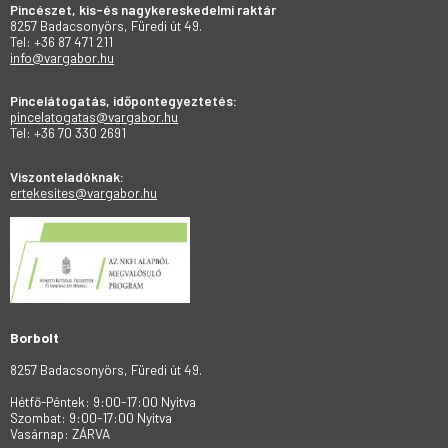
Pincészet, kis-és nagykereskedelmi raktár
8257 Badacsonyörs, Füredi út 49.
Tel: +36 87 471 211
info@vargabor.hu
Pincelátogatás, időpontegyeztetés:
pincelatogatas@vargabor.hu
Tel: +36 70 330 2691
Viszonteladóknak:
ertekesites@vargabor.hu
Borbolt
8257 Badacsonyörs, Füredi út 49.
Hétfő-Péntek: 9:00-17:00 Nyitva
Szombat: 9:00-17:00 Nyitva
Vasárnap: ZÁRVA