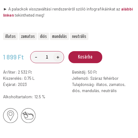
► A palackok visszaváltási rendszeréről szóló infografikáinkat az
alábbi
linken
tekintheted meg!
illatos
zamatos
diós
mandulás
neutrális
-
+
1 899 Ft
Kosárba
Ár/liter: 2 532 Ft
Betétdíj: 50 Ft
Kiszerelés: 0.75 L
Jellemző: Száraz fehérbor
Évjárat: 2023
Tulajdonság: illatos, zamatos,
diós, mandulás, neutrális
Alkoholtartalom: 12.5 %