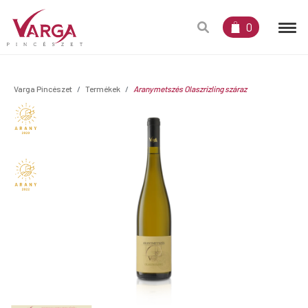
0
Varga Pincészet
Termékek
Aranymetszés Olaszrizling száraz