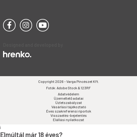
Designed and developed by
Copyright 2026 - Varga Pincészet Kft.
Fotók: Adobe Stock & 123RF
Adatvédelem
Üzemeltető adatai
Üzletszabályzat
Vásárlási tájékoztató
Éves szakreferensi riportok
Visszaélés-bejelentés
Elállási nyilatkozat
i
Elmúltál már 18 éves?