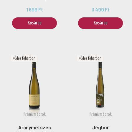
1 699 Ft
3 499 Ft
Kosárba
Kosárba
#Édes fehérbor
#Édes fehérbor
Prémium borok
Prémium borok
Aranymetszés
Jégbor