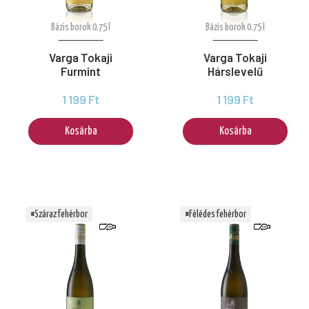
Bázis borok 0.75 l
Bázis borok 0.75 l
Varga Tokaji
Varga Tokaji
Furmint
Hárslevelű
1 199 Ft
1 199 Ft
Kosárba
Kosárba
#Száraz fehérbor
#Félédes fehérbor