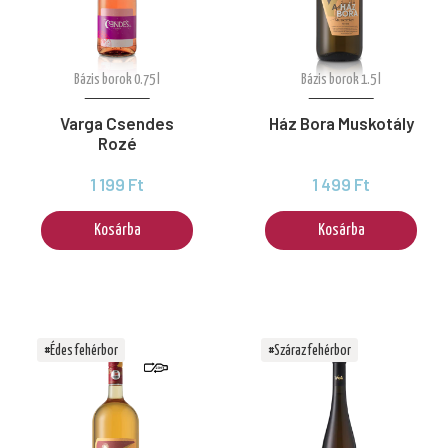
Bázis borok 0.75 l
Bázis borok 1.5 l
Varga Csendes
Ház Bora Muskotály
Rozé
1 199 Ft
1 499 Ft
Kosárba
Kosárba
#Édes fehérbor
#Száraz fehérbor