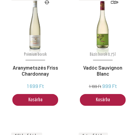
Prémium borok
Bázis borok 0.75 l
Aranymetszés Friss
Vadóc Sauvignon
Chardonnay
Blanc
1 699 Ft
999 Ft
1 199 Ft
Kosárba
Kosárba