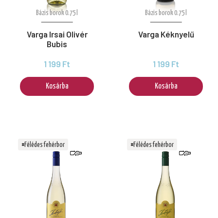
Bázis borok 0.75 l
Bázis borok 0.75 l
Varga Irsai Olivér
Varga Kéknyelű
Bubis
1 199 Ft
1 199 Ft
Kosárba
Kosárba
#Félédes fehérbor
#Félédes fehérbor