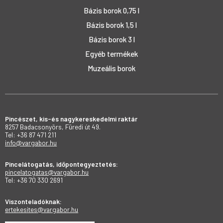
Bázis borok 0,75 l
Bázis borok 1,5 l
Bázis borok 3 l
Egyéb termékek
Muzeális borok
Pincészet, kis-és nagykereskedelmi raktár
8257 Badacsonyörs, Füredi út 49.
Tel: +36 87 471 211
info@vargabor.hu
Pincelátogatás, időpontegyeztetés:
pincelatogatas@vargabor.hu
Tel: +36 70 330 2691
Viszonteladóknak:
ertekesites@vargabor.hu