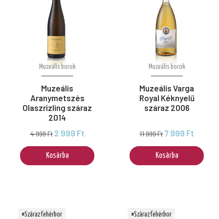
Muzeális borok
Muzeális borok
Muzeális
Muzeális Varga
Aranymetszés
Royal Kéknyelű
Olaszrizling száraz
száraz 2006
2014
2 999 Ft
7 999 Ft
4 999 Ft
11 999 Ft
Kosárba
Kosárba
#Száraz fehérbor
#Száraz fehérbor