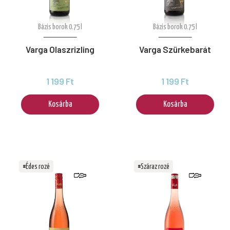
Bázis borok 0.75 l
Bázis borok 0.75 l
Varga Olaszrizling
Varga Szürkebarát
1 199 Ft
1 199 Ft
Kosárba
Kosárba
#Édes rozé
#Száraz rozé