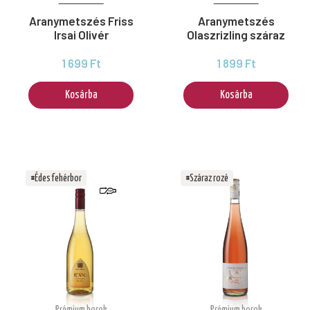
Aranymetszés Friss
Aranymetszés
Irsai Olivér
Olaszrizling száraz
1 699 Ft
1 899 Ft
Kosárba
Kosárba
#Édes fehérbor
#Száraz rozé