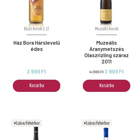
Bázis borok 1.5 l
Muzeális borok
Ház Bora Hárslevelű
Muzeális
édes
Aranymetszés
Olaszrizling száraz
2011
2 999 Ft
2 999 Ft
4 999 Ft
Kosárba
Kosárba
#Száraz fehérbor
#Száraz fehérbor