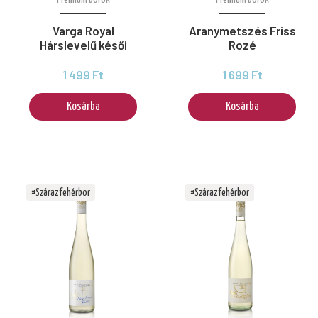
Prémium borok
Prémium borok
Varga Royal
Aranymetszés Friss
Hárslevelű késői
Rozé
1 499 Ft
1 699 Ft
Kosárba
Kosárba
#Száraz fehérbor
#Száraz fehérbor