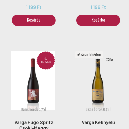
1 199 Ft
1 199 Ft
Kosárba
Kosárba
#Száraz fehérbor
Bázis borok 0.75 l
Bázis borok 0.75 l
Varga Hugo Spritz
Varga Kéknyelű
Csoki-Meggy