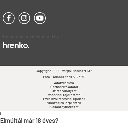
Designed and developed by
Copyright 2026 - Varga Pincészet Kft.
Fotók: Adobe Stock & 123RF
Adatvédelem
Üzemeltető adatai
Üzletszabályzat
Vásárlási tájékoztató
Éves szakreferensi riportok
Visszaélés-bejelentés
Elállási nyilatkozat
i
Elmúltál már 18 éves?