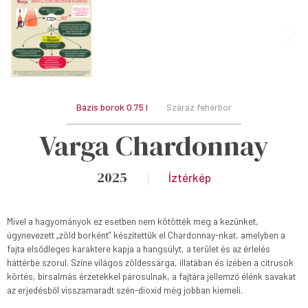
Bázis borok 0.75 l
Száraz fehérbor
Varga Chardonnay
2025
Íztérkép
Mivel a hagyományok ez esetben nem kötötték meg a kezünket,
úgynevezett „zöld borként” készítettük el Chardonnay-nkat, amelyben a
fajta elsődleges karaktere kapja a hangsúlyt, a terület és az érlelés
háttérbe szorul. Színe világos zöldessárga, illatában és ízében a citrusok
körtés, birsalmás érzetekkel párosulnak, a fajtára jellemző élénk savakat
az erjedésből visszamaradt szén-dioxid még jobban kiemeli.