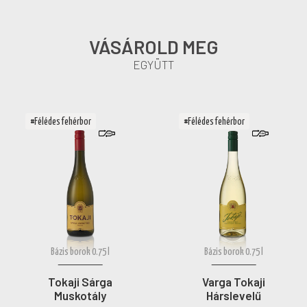
VÁSÁROLD MEG
EGYÜTT
#Félédes fehérbor
#Félédes fehérbor
Bázis borok 0.75 l
Bázis borok 0.75 l
Tokaji Sárga
Varga Tokaji
Muskotály
Hárslevelű