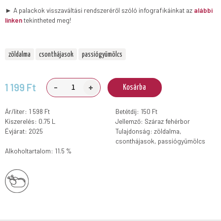
► A palackok visszaváltási rendszeréről szóló infografikáinkat az
alábbi
linken
tekintheted meg!
zöldalma
csonthájasok
passiógyümölcs
-
+
1 199 Ft
Kosárba
Ár/liter: 1 598 Ft
Betétdíj: 150 Ft
Kiszerelés: 0.75 L
Jellemző: Száraz fehérbor
Évjárat: 2025
Tulajdonság: zöldalma,
csonthájasok, passiógyümölcs
Alkoholtartalom: 11.5 %