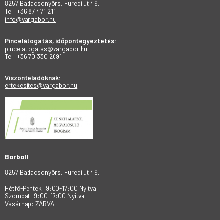
8257 Badacsonyörs, Füredi út 49.
Tel: +36 87 471 211
info@vargabor.hu
Pincelátogatás, időpontegyeztetés:
pincelatogatas@vargabor.hu
Tel: +36 70 330 2691
Viszonteladóknak:
ertekesites@vargabor.hu
Borbolt
8257 Badacsonyörs, Füredi út 49.
Hétfő-Péntek: 9:00-17:00 Nyitva
Szombat: 9:00-17:00 Nyitva
Vasárnap: ZÁRVA