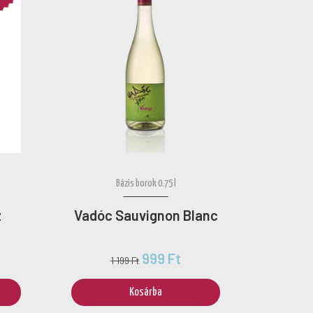
Bázis borok 0.75 l
z
Vadóc Sauvignon Blanc
999 Ft
1 199 Ft
Kosárba