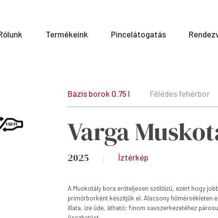
Rólunk
Termékeink
Pincelátogatás
Rendez
Bázis borok 0.75 l
Félédes fehérbor
Varga Muskot
2025
Íztérkép
A Muskotály bora erőteljesen szőlőízű, ezért hogy jo
primőrborként készítjük el. Alacsony hőmérsékleten erj
illata, íze üde, átható; finom savszerkezetéhez páros
összhatást.