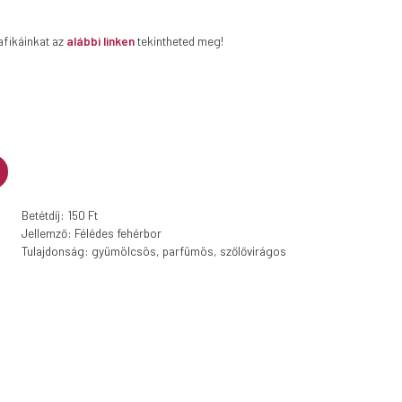
afikáinkat az
alábbi linken
tekintheted meg!
Betétdíj: 150 Ft
Jellemző: Félédes fehérbor
Tulajdonság: gyümölcsös, parfümös, szőlővirágos