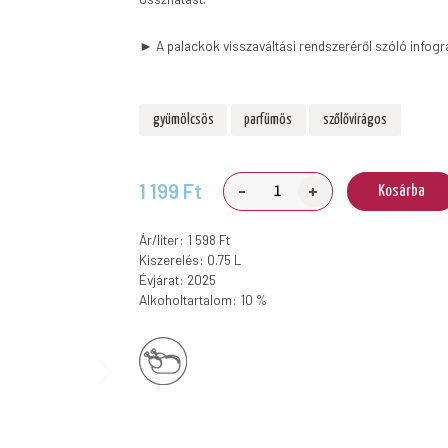
► A palackok visszaváltási rendszeréről szóló infogr
gyümölcsös
parfümös
szőlővirágos
-
+
1 199 Ft
Kosárba
Ár/liter: 1 598 Ft
Kiszerelés: 0.75 L
Évjárat: 2025
Alkoholtartalom: 10 %