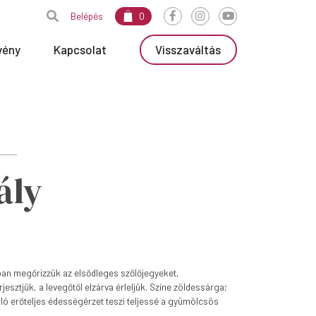
Belépés
0
vény
Kapcsolat
Visszaváltás
ály
bban megőrizzük az elsődleges szőlőjegyeket,
esztjük, a levegőtől elzárva érleljük. Színe zöldessárga;
uló erőteljes édességérzet teszi teljessé a gyümölcsös