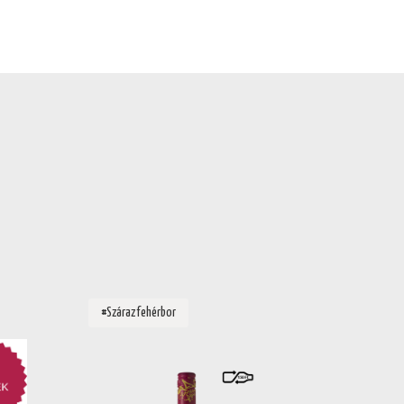
#Száraz fehérbor