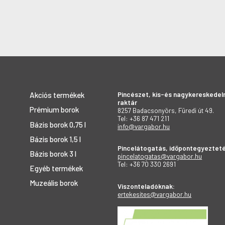
Pincészet, kis-és nagykereskedel
Akciós termékek
raktár
Prémium borok
8257 Badacsonyörs, Füredi út 49.
Tel: +36 87 471 211
Bázis borok 0,75 l
info@vargabor.hu
Bázis borok 1,5 l
Pincelátogatás, időpontegyezteté
Bázis borok 3 l
pincelatogatas@vargabor.hu
Tel: +36 70 330 2691
Egyéb termékek
Muzeális borok
Viszonteladóknak:
ertekesites@vargabor.hu