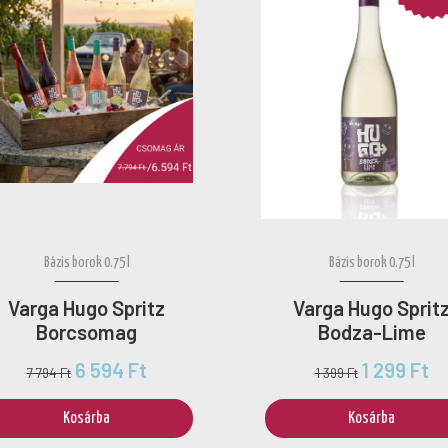
Bázis borok 0.75 l
Bázis borok 0.75 l
Varga Hugo Spritz
Varga Hugo Sprit
Borcsomag
Bodza-Lime
6 594 Ft
1 299 Ft
7 794 Ft
1 399 Ft
Kosárba
Kosárba