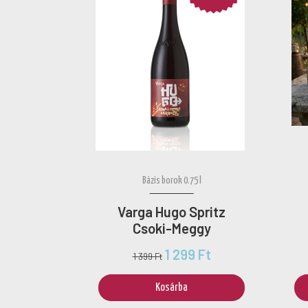
Bázis borok 0.75 l
Varga Hugo Spritz
Csoki-Meggy
1 299 Ft
1 399 Ft
Kosárba