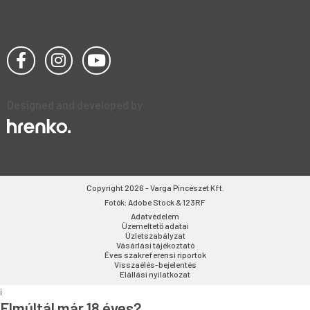
Designed and developed by
Copyright 2026 - Varga Pincészet Kft.
Fotók: Adobe Stock & 123RF
Adatvédelem
Üzemeltető adatai
Üzletszabályzat
Vásárlási tájékoztató
Éves szakreferensi riportok
Visszaélés-bejelentés
Elállási nyilatkozat
i
Elmúltál már 18 éves?