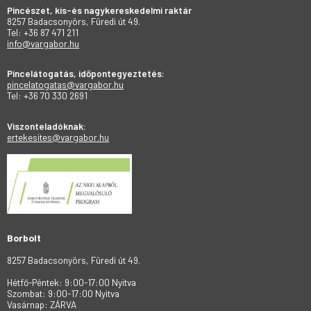
Pincészet, kis-és nagykereskedelmi raktár
8257 Badacsonyörs, Füredi út 49.
Tel: +36 87 471 211
info@vargabor.hu
Pincelátogatás, időpontegyeztetés:
pincelatogatas@vargabor.hu
Tel: +36 70 330 2691
Viszonteladóknak:
ertekesites@vargabor.hu
Borbolt
8257 Badacsonyörs, Füredi út 49.
Hétfő-Péntek: 9:00-17:00 Nyitva
Szombat: 9:00-17:00 Nyitva
Vasárnap: ZÁRVA