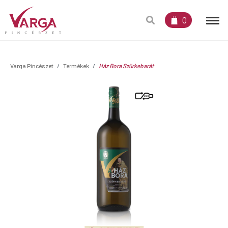
0
Varga Pincészet
Termékek
Ház Bora Szürkebarát