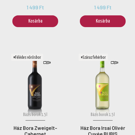
1 499 Ft
1 499 Ft
Kosárba
Kosárba
#Félédes vörösbor
#Száraz fehérbor
Bázis borok 1.5 l
Bázis borok 1.5 l
Ház Bora Zweigelt-
Ház Bora Irsai Olivér
Cabernet
Cuvée BUBIS