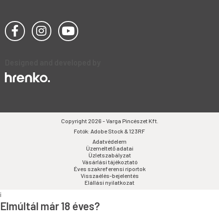
Designed and developed by
Copyright 2026 - Varga Pincészet Kft.
Fotók: Adobe Stock & 123RF
Adatvédelem
Üzemeltető adatai
Üzletszabályzat
Vásárlási tájékoztató
Éves szakreferensi riportok
Visszaélés-bejelentés
Elállási nyilatkozat
i
Elmúltál már 18 éves?