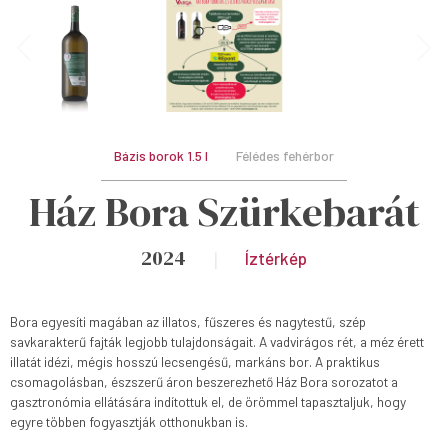
Bázis borok 1.5 l
Félédes fehérbor
Ház Bora Szürkebarát
2024
Íztérkép
Bora egyesíti magában az illatos, fűszeres és nagytestű, szép
savkarakterű fajták legjobb tulajdonságait. A vadvirágos rét, a méz érett
illatát idézi, mégis hosszú lecsengésű, markáns bor. A praktikus
csomagolásban, észszerű áron beszerezhető Ház Bora sorozatot a
gasztronómia ellátására indítottuk el, de örömmel tapasztaljuk, hogy
egyre többen fogyasztják otthonukban is.