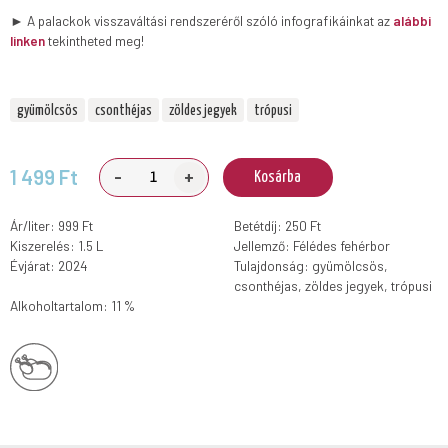
► A palackok visszaváltási rendszeréről szóló infografikáinkat az
alábbi
linken
tekintheted meg!
gyümölcsös
csonthéjas
zöldes jegyek
trópusi
-
+
1 499 Ft
Kosárba
Ár/liter: 999 Ft
Betétdíj: 250 Ft
Kiszerelés: 1.5 L
Jellemző: Félédes fehérbor
Évjárat: 2024
Tulajdonság: gyümölcsös,
csonthéjas, zöldes jegyek, trópusi
Alkoholtartalom: 11 %