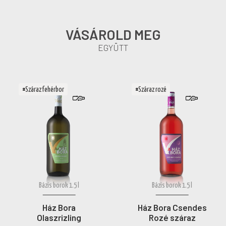
VÁSÁROLD MEG
EGYÜTT
#Száraz fehérbor
#Száraz rozé
Bázis borok 1.5 l
Bázis borok 1.5 l
Ház Bora
Ház Bora Csendes
Olaszrizling
Rozé száraz