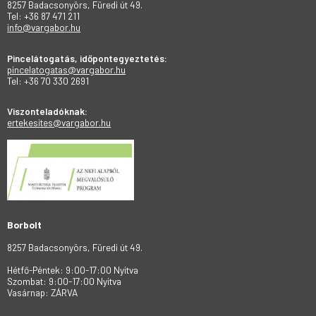
8257 Badacsonyörs, Füredi út 49.
Tel: +36 87 471 211
info@vargabor.hu
Pincelátogatás, időpontegyeztetés:
pincelatogatas@vargabor.hu
Tel: +36 70 330 2691
Viszonteladóknak:
ertekesites@vargabor.hu
Borbolt
8257 Badacsonyörs, Füredi út 49.
Hétfő-Péntek: 9:00-17:00 Nyitva
Szombat: 9:00-17:00 Nyitva
Vasárnap: ZÁRVA