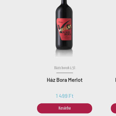
Bázis borok 1.5 l
Ház Bora Merlot
1 499 Ft
Kosárba