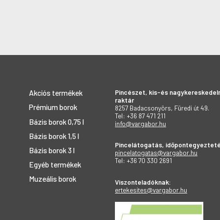
Pincészet, kis-és nagykereskedel
Akciós termékek
raktár
Prémium borok
8257 Badacsonyörs, Füredi út 49.
Tel: +36 87 471 211
Bázis borok 0,75 l
info@vargabor.hu
Bázis borok 1,5 l
Pincelátogatás, időpontegyezteté
Bázis borok 3 l
pincelatogatas@vargabor.hu
Tel: +36 70 330 2691
Egyéb termékek
Muzeális borok
Viszonteladóknak:
ertekesites@vargabor.hu