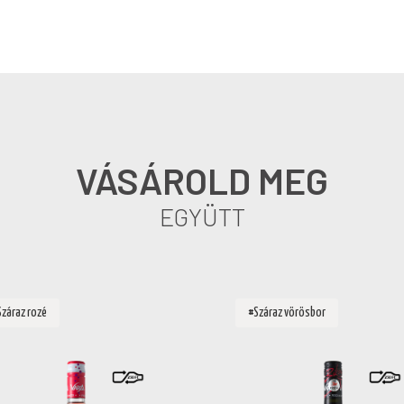
VÁSÁROLD MEG
EGYÜTT
Száraz rozé
#Száraz vörösbor