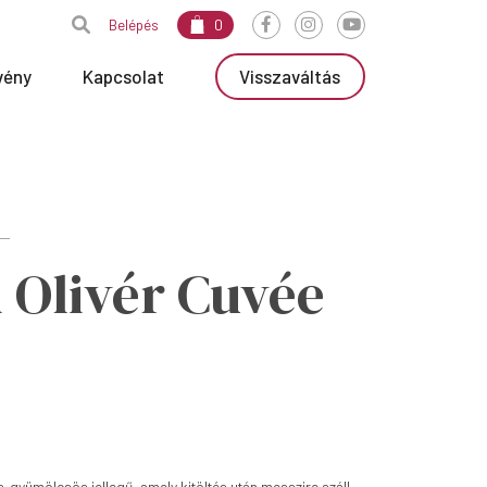
Belépés
0
vény
Kapcsolat
Visszaváltás
i Olivér Cuvée
s-gyümölcsös jellegű, amely kitöltés után messzire száll.