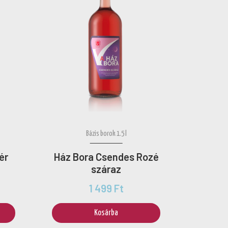
Bázis borok 1.5 l
ér
Ház Bora Csendes Rozé
száraz
1 499 Ft
Kosárba