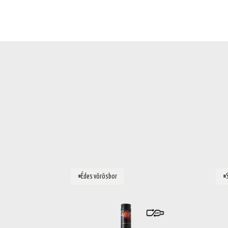
#Édes vörösbor
#