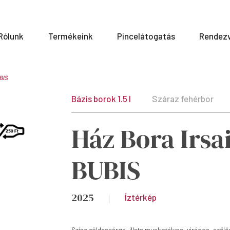
Rólunk
Termékeink
Pincelátogatás
Rendez
BIS
Bázis borok 1.5 l
Száraz fehérbor
Ház Bora Irsa
BUBIS
2025
Íztérkép
Színe zöldessárga, illata muskotályos, virágos, szőlő