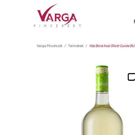
Varga Pincészet
Termékek
Ház Bora Irsai Olivér Cuvée BU