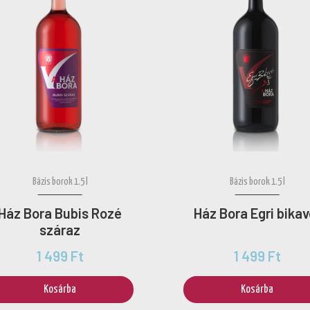
Bázis borok 1.5 l
Bázis borok 1.5 l
Ház Bora Bubis Rozé
Ház Bora Egri bikav
száraz
1 499 Ft
1 499 Ft
Kosárba
Kosárba