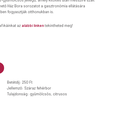
ető Ház Bora sorozatot a gasztronómia ellátására
bben fogyasztják otthonukban is.
afikáinkat az
alábbi linken
tekintheted meg!
Betétdíj: 250 Ft
Jellemző: Száraz fehérbor
Tulajdonság: gyümölcsös, citrusos