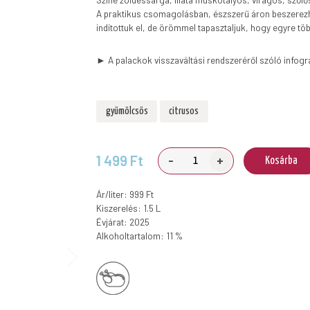
A praktikus csomagolásban, észszerű áron beszerezh
indítottuk el, de örömmel tapasztaljuk, hogy egyre tö
► A palackok visszaváltási rendszeréről szóló infogr
gyümölcsös
citrusos
-
+
1 499 Ft
Kosárba
Ár/liter: 999 Ft
Kiszerelés: 1.5 L
Évjárat: 2025
Alkoholtartalom: 11 %