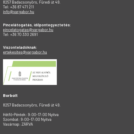
8257 Badacsonyörs, Füredi út 49.
Tel: +36 87 471 211
info@vargabor.hu
Pincelátogatás, időpontegyeztetés:
pincelatogatas@vargabor.hu
Tel: +36 70 330 2691
Viszonteladóknak:
ertekesites@vargabor.hu
Borbolt
8257 Badacsonyörs, Füredi út 49.
Hétfő-Péntek: 9:00-17:00 Nyitva
Szombat: 9:00-17:00 Nyitva
Vasárnap: ZÁRVA