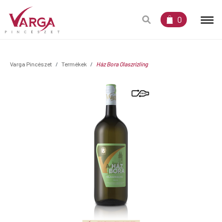
0
Varga Pincészet
Termékek
Ház Bora Olaszrizling