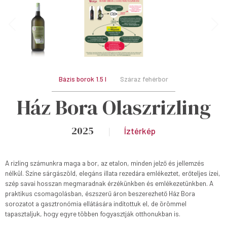
Bázis borok 1.5 l
Száraz fehérbor
Ház Bora Olaszrizling
2025
Íztérkép
A rizling számunkra maga a bor, az etalon, minden jelző és jellemzés
nélkül. Színe sárgászöld, elegáns illata rezedára emlékeztet, erőteljes ízei,
szép savai hosszan megmaradnak érzékünkben és emlékezetünkben. A
praktikus csomagolásban, észszerű áron beszerezhető Ház Bora
sorozatot a gasztronómia ellátására indítottuk el, de örömmel
tapasztaljuk, hogy egyre többen fogyasztják otthonukban is.