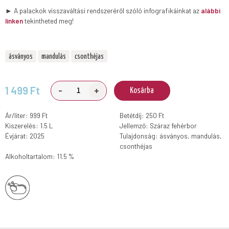
► A palackok visszaváltási rendszeréről szóló infografikáinkat az
alábbi
linken
tekintheted meg!
ásványos
mandulás
csonthéjas
-
+
1 499 Ft
Kosárba
Ár/liter: 999 Ft
Betétdíj: 250 Ft
Kiszerelés: 1.5 L
Jellemző: Száraz fehérbor
Évjárat: 2025
Tulajdonság: ásványos, mandulás,
csonthéjas
Alkoholtartalom: 11.5 %