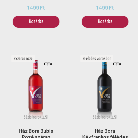
1 499 Ft
1 499 Ft
Kosárba
Kosárba
#Száraz rozé
#Félédes vörösbor
Bázis borok 1.5 l
Bázis borok 1.5 l
Ház Bora Bubis
Ház Bora
Rozé száraz
Kékfrankos félédes