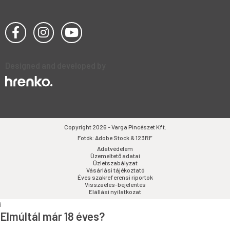
Designed and developed by
Copyright 2026 - Varga Pincészet Kft.
Fotók: Adobe Stock & 123RF
Adatvédelem
Üzemeltető adatai
Üzletszabályzat
Vásárlási tájékoztató
Éves szakreferensi riportok
Visszaélés-bejelentés
Elállási nyilatkozat
i
Elmúltál már 18 éves?