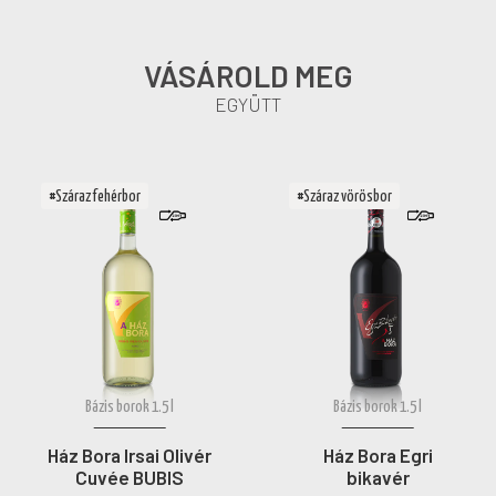
VÁSÁROLD MEG
EGYÜTT
#Száraz fehérbor
#Száraz vörösbor
Bázis borok 1.5 l
Bázis borok 1.5 l
Ház Bora Irsai Olivér
Ház Bora Egri
Cuvée BUBIS
bikavér