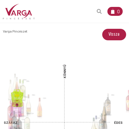
0
Varga Pincészet
Vissza
KÖNNYŰ
SZÁRAZ
ÉDES