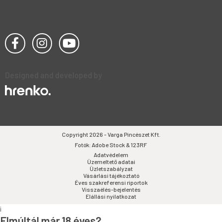
Designed and developed by
Copyright 2026 - Varga Pincészet Kft.
Fotók: Adobe Stock & 123RF
Adatvédelem
Üzemeltető adatai
Üzletszabályzat
Vásárlási tájékoztató
Éves szakreferensi riportok
Visszaélés-bejelentés
Elállási nyilatkozat
i
Elmúltál már 18 éves?