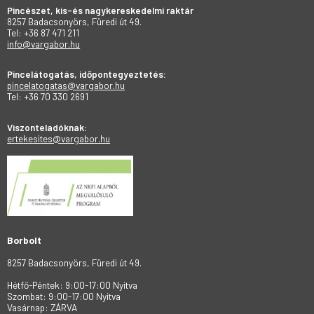
Pincészet, kis-és nagykereskedelmi raktár
8257 Badacsonyörs, Füredi út 49.
Tel: +36 87 471 211
info@vargabor.hu
Pincelátogatás, időpontegyeztetés:
pincelatogatas@vargabor.hu
Tel: +36 70 330 2691
Viszonteladóknak:
ertekesites@vargabor.hu
Borbolt
8257 Badacsonyörs, Füredi út 49.
Hétfő-Péntek: 9:00-17:00 Nyitva
Szombat: 9:00-17:00 Nyitva
Vasárnap: ZÁRVA