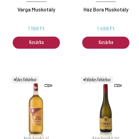
Varga Muskotály
Ház Bora Muskotály
1 199 Ft
1 499 Ft
Kosárba
Kosárba
#Édes fehérbor
#Félédes fehérbor