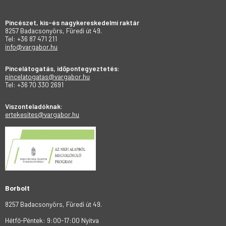
Pincészet, kis-és nagykereskedelmi raktár
8257 Badacsonyörs, Füredi út 49.
Tel: +36 87 471 211
info@vargabor.hu
Pincelátogatás, időpontegyeztetés:
pincelatogatas@vargabor.hu
Tel: +36 70 330 2691
Viszonteladóknak:
ertekesites@vargabor.hu
Borbolt
8257 Badacsonyörs, Füredi út 49.
Hétfő-Péntek: 9:00-17:00 Nyitva