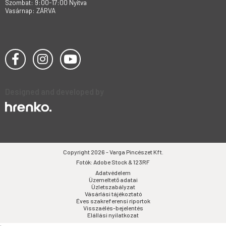
Szombat: 9:00-17:00 Nyitva
Vasárnap: ZÁRVA
Designed and developed by
Copyright 2026 - Varga Pincészet Kft.
Fotók: Adobe Stock & 123RF
Adatvédelem
Üzemeltető adatai
Üzletszabályzat
Vásárlási tájékoztató
Éves szakreferensi riportok
Visszaélés-bejelentés
Elállási nyilatkozat