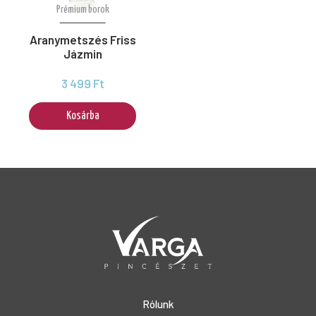
Prémium borok
Aranymetszés Friss
Jázmin
3 499 Ft
Kosárba
Rólunk