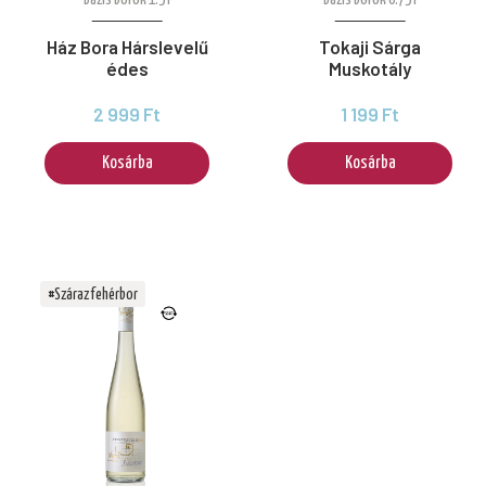
Bázis borok 1.5 l
Bázis borok 0.75 l
Ház Bora Hárslevelű
Tokaji Sárga
édes
Muskotály
2 999 Ft
1 199 Ft
Kosárba
Kosárba
#Száraz fehérbor