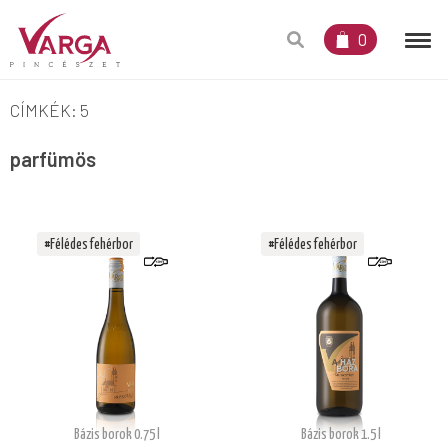
0
CÍMKÉK: 5
parfümös
#Félédes fehérbor
#Félédes fehérbor
Bázis borok 0.75 l
Bázis borok 1.5 l