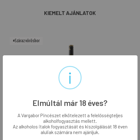
KIEMELT AJÁNLATOK
#Száraz vörösbor
i
Elmúltál már 18 éves?
Prémium borok
Aranymetszés Cabernet Sauvignon
A Vargabor Pincészet elkötelezett a felelősségteljes
alkoholfogyasztás mellett.
Az alkoholos italok fogyasztását és kiszolgálását 18 éven
aluliak számára nem ajánljuk.
1 899 Ft