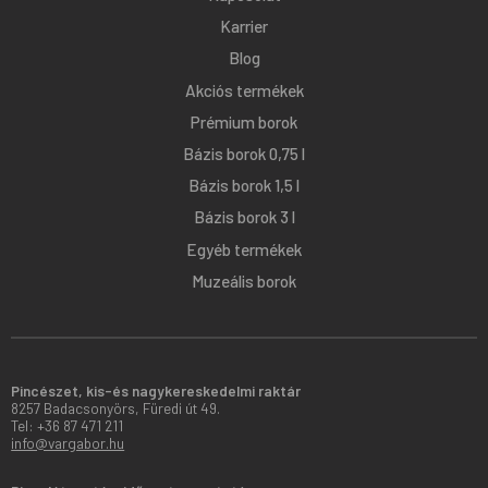
Karrier
Blog
Akciós termékek
Prémium borok
Bázis borok 0,75 l
Bázis borok 1,5 l
Bázis borok 3 l
Egyéb termékek
Muzeális borok
Pincészet, kis-és nagykereskedelmi raktár
8257 Badacsonyörs, Füredi út 49.
Tel: +36 87 471 211
info@vargabor.hu