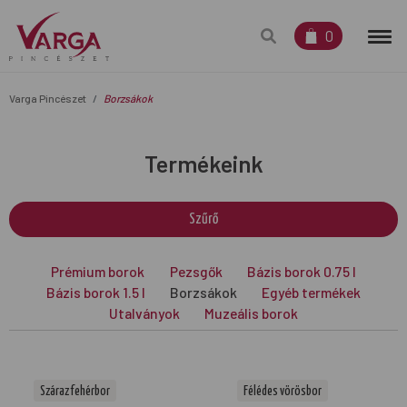
0
Varga Pincészet
Borzsákok
Termékeink
Szűrő
Prémium borok
Pezsgők
Bázis borok 0.75 l
Bázis borok 1.5 l
Borzsákok
Egyéb termékek
Utalványok
Muzeális borok
Száraz fehérbor
Félédes vörösbor