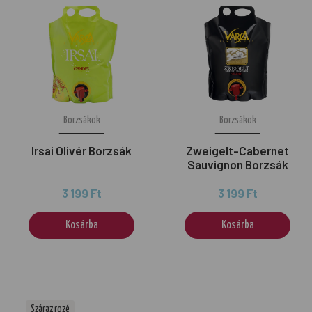
Borzsákok
Borzsákok
Irsai Olivér Borzsák
Zweigelt-Cabernet
Sauvignon Borzsák
3 199 Ft
3 199 Ft
Kosárba
Kosárba
Száraz rozé