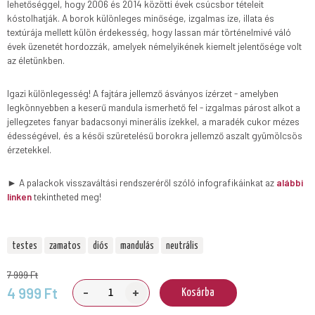
lehetőséggel, hogy 2006 és 2014 közötti évek csúcsbor tételeit
kóstolhatják. A borok különleges minősége, izgalmas íze, illata és
textúrája mellett külön érdekesség, hogy lassan már történelmivé váló
évek üzenetét hordozzák, amelyek némelyikének kiemelt jelentősége volt
az életünkben.
Igazi különlegesség! A fajtára jellemző ásványos ízérzet - amelyben
legkönnyebben a keserű mandula ismerhető fel - izgalmas párost alkot a
jellegzetes fanyar badacsonyi minerális ízekkel, a maradék cukor mézes
édességével, és a késői szüretelésű borokra jellemző aszalt gyümölcsös
érzetekkel.
► A palackok visszaváltási rendszeréről szóló infografikáinkat az
alábbi
linken
tekintheted meg!
testes
zamatos
diós
mandulás
neutrális
7 999 Ft
-
+
4 999 Ft
Kosárba