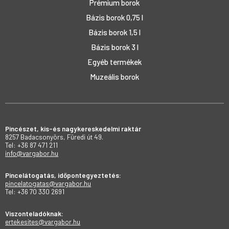
Prémium borok
Bázis borok 0,75 l
Bázis borok 1,5 l
Bázis borok 3 l
Egyéb termékek
Muzeális borok
Pincészet, kis-és nagykereskedelmi raktár
8257 Badacsonyörs, Füredi út 49.
Tel: +36 87 471 211
info@vargabor.hu
Pincelátogatás, időpontegyeztetés:
pincelatogatas@vargabor.hu
Tel: +36 70 330 2691
Viszonteladóknak:
ertekesites@vargabor.hu