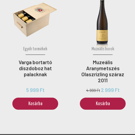
Egyéb termékek
Muzeális borok
Varga bortartó
Muzeális
díszdoboz hat
Aranymetszés
palacknak
Olaszrizling száraz
2011
5 999 Ft
2 999 Ft
4 999 Ft
Kosárba
Kosárba