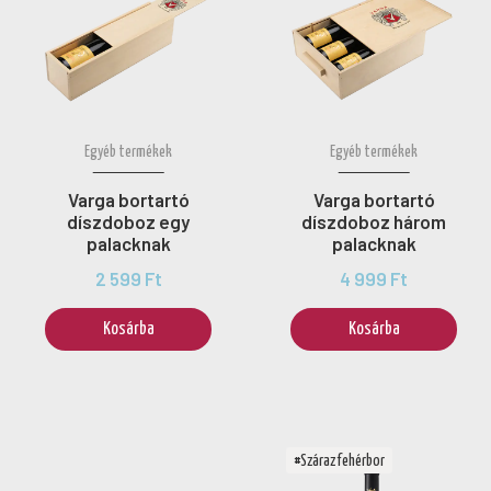
Egyéb termékek
Egyéb termékek
Varga bortartó
Varga bortartó
díszdoboz egy
díszdoboz három
palacknak
palacknak
2 599 Ft
4 999 Ft
Kosárba
Kosárba
#Száraz fehérbor