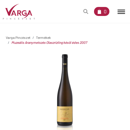
0
Varga Pincészet
Termékek
Muzeális Aranymetszés Olaszrizling késői édes 2007