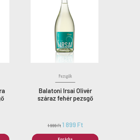
Pezsgők
ra
Balatoni Irsai Olivér
gő
száraz fehér pezsgő
1 899 Ft
1 999 Ft
Kosárba