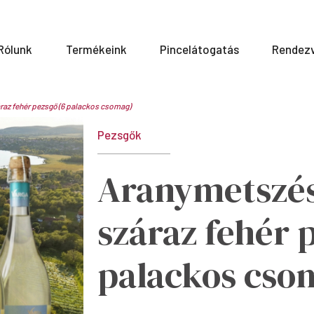
Rólunk
Termékeink
Pincelátogatás
Rendez
raz fehér pezsgő (6 palackos csomag)
Pezsgők
Aranymetszés
száraz fehér 
palackos cso