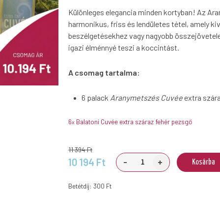
Különleges elegancia minden kortyban! Az Ar
harmonikus, friss és lendületes tétel, amely ki
beszélgetésekhez vagy nagyobb összejövetelek
igazi élménnyé teszi a koccintást.
A csomag tartalma:
6 palack
Aranymetszés Cuvée
extra szár
6
Balatoni Cuvée extra száraz fehér pezsgő
x
11 394 Ft
-
+
10 194 Ft
Kosárba
Betétdíj: 300 Ft