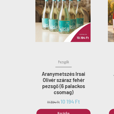
Pezsgők
Aranymetszés Irsai
Olivér száraz fehér
pezsgő (6 palackos
csomag)
10 194 Ft
11 394 Ft
Kosárba