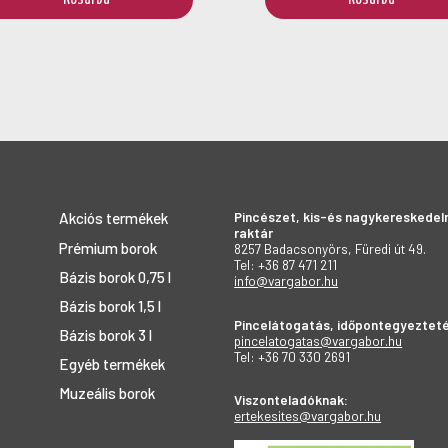
Pincészet, kis-és nagykereskedel
Akciós termékek
raktár
Prémium borok
8257 Badacsonyörs, Füredi út 49.
Tel: +36 87 471 211
Bázis borok 0,75 l
info@vargabor.hu
Bázis borok 1,5 l
Pincelátogatás, időpontegyezteté
Bázis borok 3 l
pincelatogatas@vargabor.hu
Tel: +36 70 330 2691
Egyéb termékek
Muzeális borok
Viszonteladóknak:
ertekesites@vargabor.hu