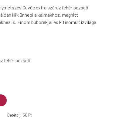
anymetszés Cuvée extra száraz fehér pezsgő
válóan illik ünnepi alkalmakhoz, meghitt
hez is. Finom buborékjai és kifinomult ízvilága
az fehér pezsgő
Betétdíj: 50 Ft