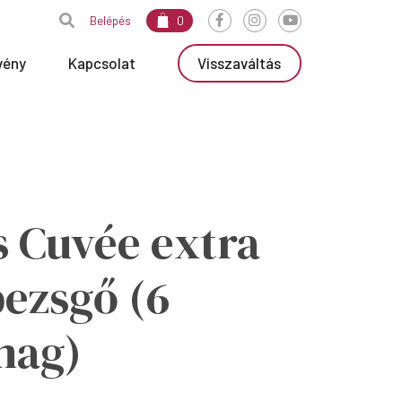
Belépés
0
vény
Kapcsolat
Visszaváltás
 Cuvée extra
pezsgő (6
mag)