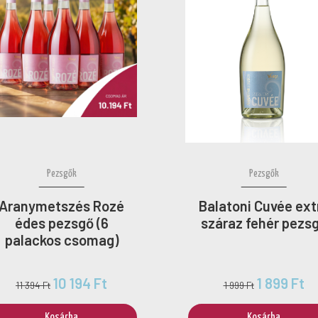
Pezsgők
Pezsgők
Aranymetszés Rozé
Balatoni Cuvée ext
édes pezsgő (6
száraz fehér pezs
palackos csomag)
10 194 Ft
1 899 Ft
11 394 Ft
1 999 Ft
Kosárba
Kosárba