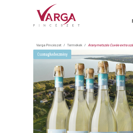
Varga Pincészet
Termékek
Aranymetszés Cuvée extra szá
Csomagkedvezmény