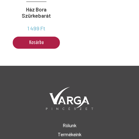
Ház Bora
Szürkebarát
1 499 Ft
Kosárba
Rólunk
Termékeink