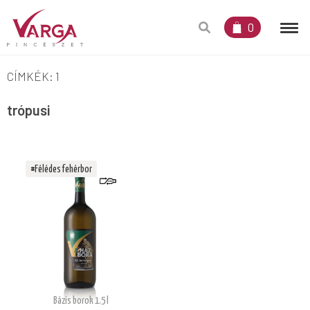
0
CÍMKÉK: 1
trópusi
#Félédes fehérbor
Bázis borok 1.5 l