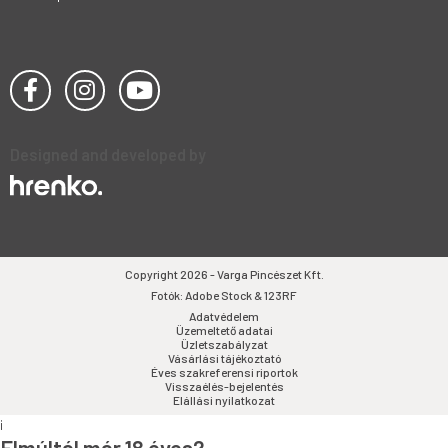
Designed and developed by
Copyright 2026 - Varga Pincészet Kft.
Fotók: Adobe Stock & 123RF
Adatvédelem
Üzemeltető adatai
Üzletszabályzat
Vásárlási tájékoztató
Éves szakreferensi riportok
Visszaélés-bejelentés
Elállási nyilatkozat
i