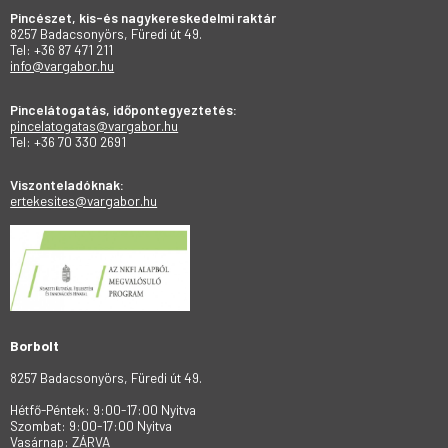
Pincészet, kis-és nagykereskedelmi raktár
8257 Badacsonyörs, Füredi út 49.
Tel: +36 87 471 211
info@vargabor.hu
Pincelátogatás, időpontegyeztetés:
pincelatogatas@vargabor.hu
Tel: +36 70 330 2691
Viszonteladóknak:
ertekesites@vargabor.hu
Borbolt
8257 Badacsonyörs, Füredi út 49.
Hétfő-Péntek: 9:00-17:00 Nyitva
Szombat: 9:00-17:00 Nyitva
Vasárnap: ZÁRVA