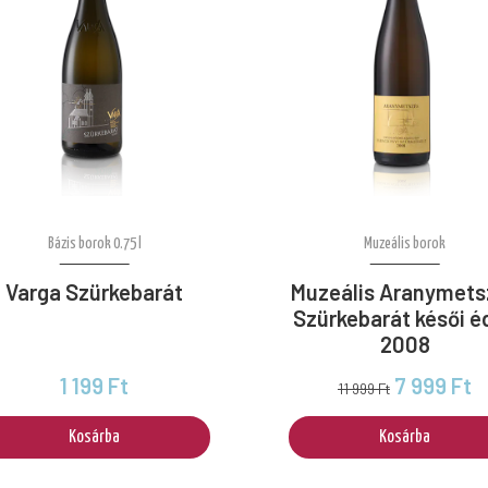
Bázis borok 0.75 l
Muzeális borok
Varga Szürkebarát
Muzeális Aranymets
Szürkebarát késői é
2008
1 199 Ft
7 999 Ft
11 999 Ft
Kosárba
Kosárba