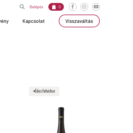
Belépés
0
vény
Kapcsolat
Visszaváltás
#Édes fehérbor