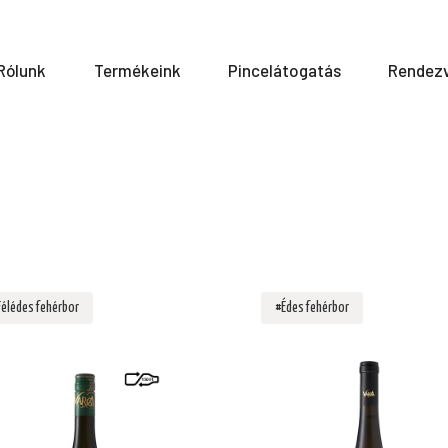
Rólunk
Termékeink
Pincelátogatás
Rendez
Félédes fehérbor
#Édes fehérbor