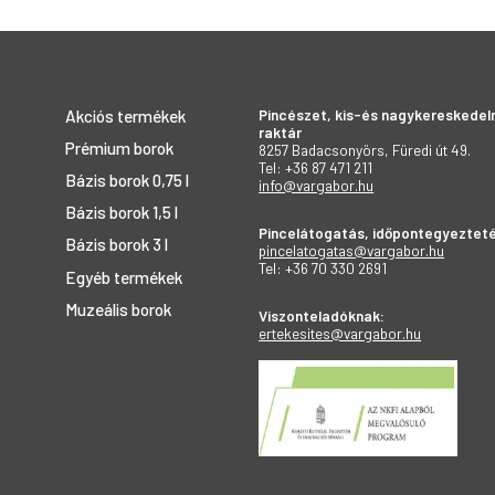
Pincészet, kis-és nagykereskedel
Akciós termékek
raktár
Prémium borok
8257 Badacsonyörs, Füredi út 49.
Tel: +36 87 471 211
Bázis borok 0,75 l
info@vargabor.hu
Bázis borok 1,5 l
Pincelátogatás, időpontegyezteté
Bázis borok 3 l
pincelatogatas@vargabor.hu
Tel: +36 70 330 2691
Egyéb termékek
Muzeális borok
Viszonteladóknak:
ertekesites@vargabor.hu