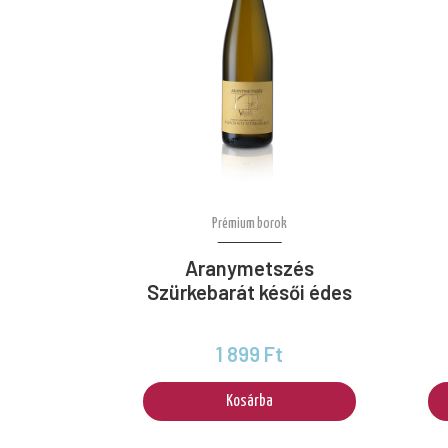
Prémium borok
Aranymetszés
Szürkebarát késői édes
1 899 Ft
Kosárba