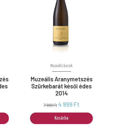
Muzeális borok
zés
Muzeális Aranymetszés
des
Szürkebarát késői édes
2014
4 999 Ft
7 999 Ft
Kosárba