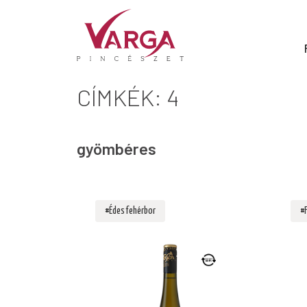
CÍMKÉK: 4
gyömbéres
#Édes fehérbor
#