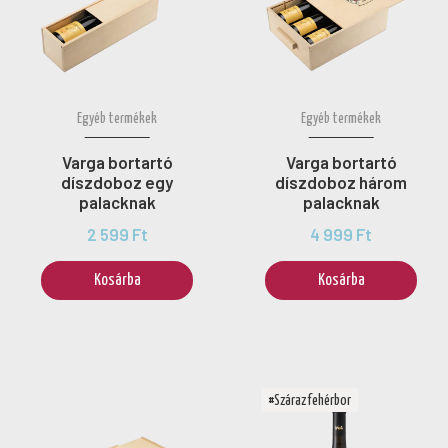
Egyéb termékek
Egyéb termékek
Varga bortartó
Varga bortartó
díszdoboz egy
díszdoboz három
palacknak
palacknak
2 599 Ft
4 999 Ft
Kosárba
Kosárba
#Száraz fehérbor