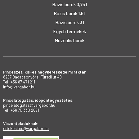
Bázis borok 0,75 l
Bázis borok 1,5 l
Bázis borok 3 l
Egyéb termékek
Muzeális borok
Pincészet, kis-és nagykereskedelmi raktár
8257 Badacsonyörs, Füredi út 49.
Tel: +36 87 471 211
info@vargabor.hu
Pincelátogatás, időpontegyeztetés:
pincelatogatas@vargabor.hu
Tel: +36 70 330 2691
Viszonteladóknak:
ertekesites@vargabor.hu