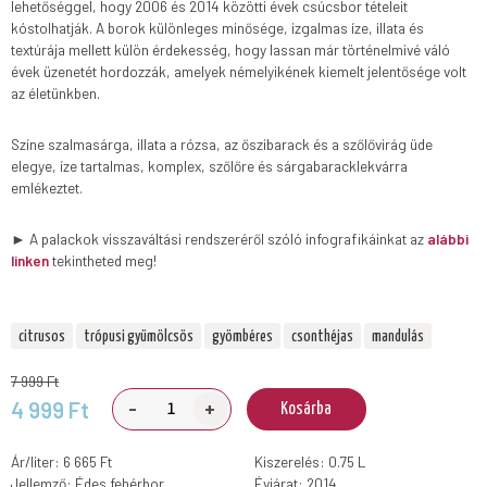
lehetőséggel, hogy 2006 és 2014 közötti évek csúcsbor tételeit
kóstolhatják. A borok különleges minősége, izgalmas íze, illata és
textúrája mellett külön érdekesség, hogy lassan már történelmivé váló
évek üzenetét hordozzák, amelyek némelyikének kiemelt jelentősége volt
az életünkben.
Színe szalmasárga, illata a rózsa, az őszibarack és a szőlővirág üde
elegye, íze tartalmas, komplex, szőlőre és sárgabaracklekvárra
emlékeztet.
► A palackok visszaváltási rendszeréről szóló infografikáinkat az
alábbi
linken
tekintheted meg!
citrusos
trópusi gyümölcsös
gyömbéres
csonthéjas
mandulás
7 999 Ft
-
+
4 999 Ft
Kosárba
Ár/liter: 6 665 Ft
Kiszerelés: 0.75 L
Jellemző: Édes fehérbor
Évjárat: 2014