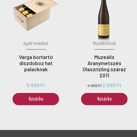
Egyéb termékek
Muzeális borok
Varga bortartó
Muzeális
díszdoboz hat
Aranymetszés
palacknak
Olaszrizling száraz
2011
5 999 Ft
2 999 Ft
4 999 Ft
Kosárba
Kosárba