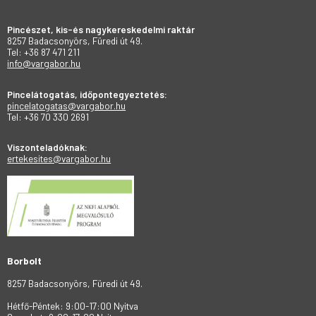
Pincészet, kis-és nagykereskedelmi raktár
8257 Badacsonyörs, Füredi út 49.
Tel: +36 87 471 211
info@vargabor.hu
Pincelátogatás, időpontegyeztetés:
pincelatogatas@vargabor.hu
Tel: +36 70 330 2691
Viszonteladóknak:
ertekesites@vargabor.hu
Borbolt
8257 Badacsonyörs, Füredi út 49.
Hétfő-Péntek: 9:00-17:00 Nyitva