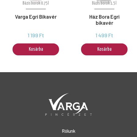
Bázis borok 0.75 l
Bázis borok 1.5 l
Varga Egri Bikavér
Ház Bora Egri
bikavér
1 199 Ft
1 499 Ft
Kosárba
Kosárba
Rólunk