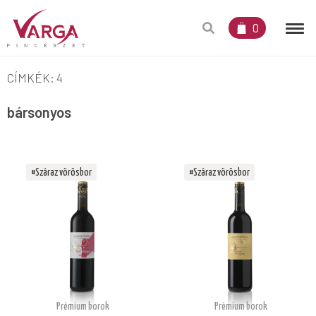
0
CÍMKÉK: 4
bársonyos
#Száraz vörösbor
#Száraz vörösbor
Prémium borok
Prémium borok