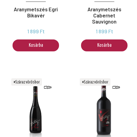
Aranymetszés Egri
Aranymetszés
Bikavér
Cabernet
Sauvignon
1 899 Ft
1 899 Ft
Kosárba
Kosárba
#Száraz vörösbor
#Száraz vörösbor