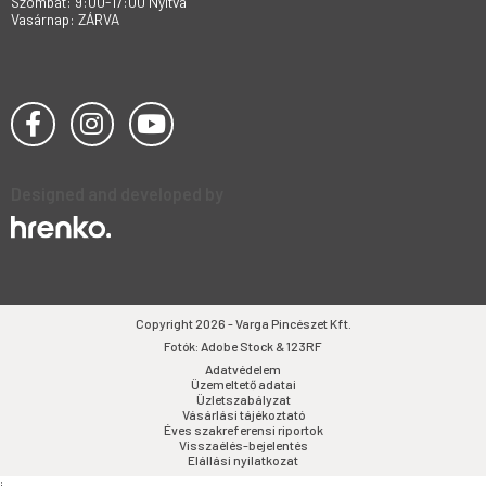
Szombat: 9:00-17:00 Nyitva
Vasárnap: ZÁRVA
Designed and developed by
Copyright 2026 - Varga Pincészet Kft.
Fotók: Adobe Stock & 123RF
Adatvédelem
Üzemeltető adatai
Üzletszabályzat
Vásárlási tájékoztató
Éves szakreferensi riportok
Visszaélés-bejelentés
Elállási nyilatkozat