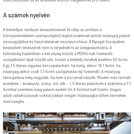
A számok nyelvén
A betétdíjas rendszer bevezetésének fő célja az unióban a
környezetvédelem szempontjából legkárosabbnak tartott műanyag palack
visszagyűjtése és használatának visszaszorítása. A Nyugat-Európában
bevezetett rendszerek nem is terjednek ki az üvegpalackokra. A
különbség hazánkban a két anyag között a MOHU-nak fizetendő
szolgáltatási díjak között van, hiszen a betétdíj mindkét esetben 50 forint.
Egy 1,5 literes egyutas borospalackért, ha üveg, akkor 19,1 forint, ha
műanyag akkor csak 7,1 forint szolgáltatási díj fizetendő. A műanyag
támogatása még nagyobb, ha nem a boroknál nézzük. Minden más termék
esetében – ásványvíz, szörp, sör stb. – 1,5 literes palackokra számítva a 7,1
forinttal szemben üveg palack esetén 54,6 forintot kell fizetni. Vagyis
adott vállalkozásnak sokkal jobban megéri műanyagba tölteni termékét,
mint üvegbe.