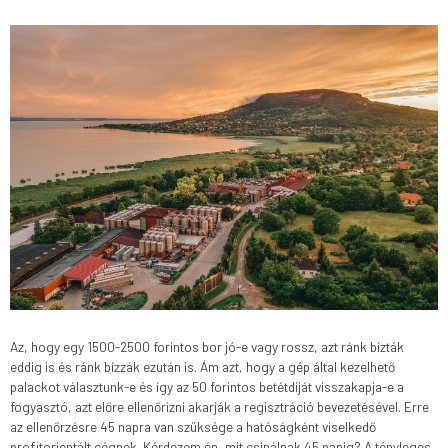
Az, hogy egy 1500-2500 forintos bor jó-e vagy rossz, azt ránk bízták
eddig is és ránk bízzák ezután is. Ám azt, hogy a gép által kezelhető
palackot választunk-e és így az 50 forintos betétdíját visszakapja-e a
fogyasztó, azt előre ellenőrizni akarják a regisztráció bevezetésével. Erre
az ellenőrzésre 45 napra van szüksége a hatóságként viselkedő
profitorientált cégnek. Kérdezem én, mit csinálnak 45 napig? A tényleges