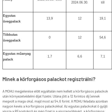
2024.06.30.
től
Egyutas
13,9
12
19,1
üvegpalack
Többutas
0
12
54,6
üvegpalack
Egyutas műanyag
1,7
6,6
7,1
palack
Minek a körforgásos palackot regisztrálni?
A MOHU megjelenése előtt egyáltalán nem kellett a körforgásos palackok
után környezetvédelmi díjat fizetni. Utána jött a 12 forintos díj (ennek
megvolt a maga oka), majd most az 54,6 forint. A MOHU feladata azonban
nagyon kevés a korforgásos palackokkal. Az egyutas palackokat ő gyűjti
vissza a REpontokról és még fizet is a visszagyűjtésért, a körforgásos