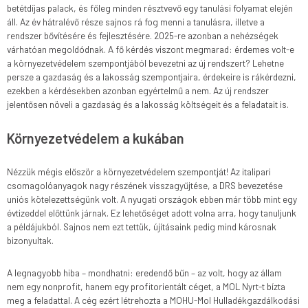
betétdíjas palack, és főleg minden résztvevő egy tanulási folyamat elején
áll. Az év hátralévő része sajnos rá fog menni a tanulásra, illetve a
rendszer bővítésére és fejlesztésére. 2025-re azonban a nehézségek
várhatóan megoldódnak. A fő kérdés viszont megmarad: érdemes volt-e
a környezetvédelem szempontjából bevezetni az új rendszert? Lehetne
persze a gazdaság és a lakosság szempontjaira, érdekeire is rákérdezni,
ezekben a kérdésekben azonban egyértelmű a nem. Az új rendszer
jelentősen növeli a gazdaság és a lakosság költségeit és a feladatait is.
Környezetvédelem a kukában
Nézzük mégis először a környezetvédelem szempontját! Az italipari
csomagolóanyagok nagy részének visszagyűjtése, a DRS bevezetése
uniós kötelezettségünk volt. A nyugati országok ebben már több mint egy
évtizeddel előttünk járnak. Ez lehetőséget adott volna arra, hogy tanuljunk
a példájukból. Sajnos nem ezt tettük, újításaink pedig mind károsnak
bizonyultak.
A legnagyobb hiba – mondhatni: eredendő bűn – az volt, hogy az állam
nem egy nonprofit, hanem egy profitorientált céget, a MOL Nyrt-t bízta
meg a feladattal. A cég ezért létrehozta a MOHU-Mol Hulladékgazdálkodási