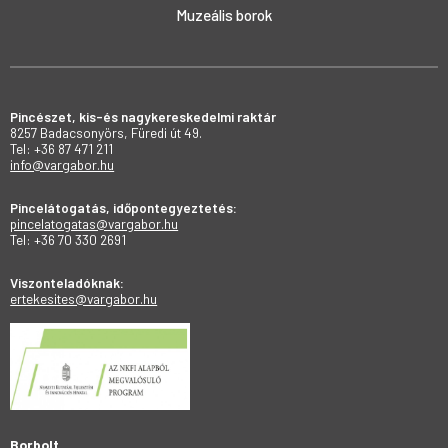
Muzeális borok
Pincészet, kis-és nagykereskedelmi raktár
8257 Badacsonyörs, Füredi út 49.
Tel: +36 87 471 211
info@vargabor.hu
Pincelátogatás, időpontegyeztetés:
pincelatogatas@vargabor.hu
Tel: +36 70 330 2691
Viszonteladóknak:
ertekesites@vargabor.hu
Borbolt