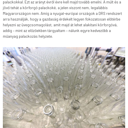
palackokkal. Ezt az arányt évről évre kell majd tovább emelni. A múlt és a
jövő tehát a körforgó palackoké, a jelen viszont nem, legalábbis
Magyarországon nem. Amíg a nyugat-európai országok a DRS rendszert
arra használják, hogy a gazdaság érdekelt legyen fokozatosan előtérbe
helyezni az üvegcsomagolást, amit majd át lehet alakítani körforgóvá,
addig – mint az előzőekben tárgyaltam – nálunk egyre kedvezőbb a
műanyag palackozás helyzete.