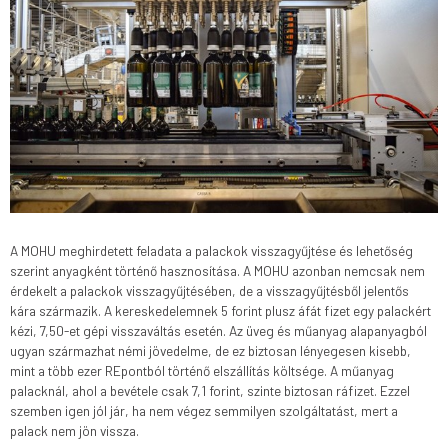
A MOHU meghirdetett feladata a palackok visszagyűjtése és lehetőség
szerint anyagként történő hasznosítása. A MOHU azonban nemcsak nem
érdekelt a palackok visszagyűjtésében, de a visszagyűjtésből jelentős
kára származik. A kereskedelemnek 5 forint plusz áfát fizet egy palackért
kézi, 7,50-et gépi visszaváltás esetén. Az üveg és műanyag alapanyagból
ugyan származhat némi jövedelme, de ez biztosan lényegesen kisebb,
mint a több ezer REpontból történő elszállítás költsége. A műanyag
palacknál, ahol a bevétele csak 7,1 forint, szinte biztosan ráfizet. Ezzel
szemben igen jól jár, ha nem végez semmilyen szolgáltatást, mert a
palack nem jön vissza.