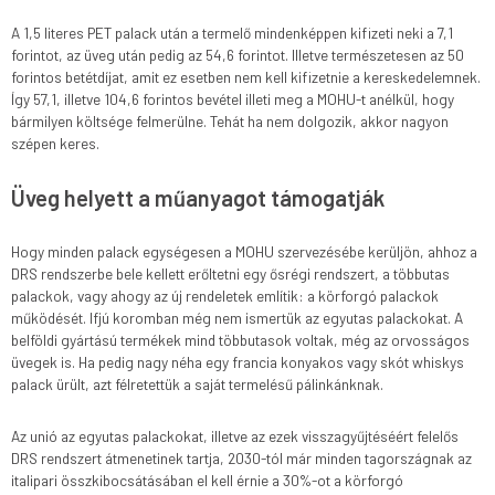
A 1,5 literes PET palack után a termelő mindenképpen kifizeti neki a 7,1
forintot, az üveg után pedig az 54,6 forintot. Illetve természetesen az 50
forintos betétdíjat, amit ez esetben nem kell kifizetnie a kereskedelemnek.
Így 57,1, illetve 104,6 forintos bevétel illeti meg a MOHU-t anélkül, hogy
bármilyen költsége felmerülne. Tehát ha nem dolgozik, akkor nagyon
szépen keres.
Üveg helyett a műanyagot támogatják
Hogy minden palack egységesen a MOHU szervezésébe kerüljön, ahhoz a
DRS rendszerbe bele kellett erőltetni egy ősrégi rendszert, a többutas
palackok, vagy ahogy az új rendeletek említik: a körforgó palackok
működését. Ifjú koromban még nem ismertük az egyutas palackokat. A
belföldi gyártású termékek mind többutasok voltak, még az orvosságos
üvegek is. Ha pedig nagy néha egy francia konyakos vagy skót whiskys
palack ürült, azt félretettük a saját termelésű pálinkánknak.
Az unió az egyutas palackokat, illetve az ezek visszagyűjtéséért felelős
DRS rendszert átmenetinek tartja, 2030-tól már minden tagországnak az
italipari összkibocsátásában el kell érnie a 30%-ot a körforgó