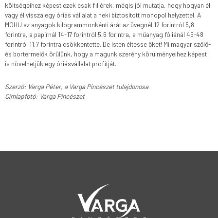
költségeihez képest ezek csak fillérek, mégis jól mutatja, hogy hogyan él
vagy él vissza egy óriás vállalat a neki biztosított monopol helyzettel. A
MOHU az anyagok kilogrammonkénti árát az üvegnél 12 forintról 5,8
forintra, a papírnál 14-17 forintról 5,6 forintra, a műanyag fóliánál 45-48
forintról 11,7 forintra csökkentette. De Isten éltesse őket! Mi magyar szőlő-
és bortermelők örülünk, hogy a magunk szerény körülményeihez képest
is növelhetjük egy óriásvállalat profitját.
Szerző: Varga Péter, a Varga Pincészet tulajdonosa
Címlapfotó: Varga Pincészet