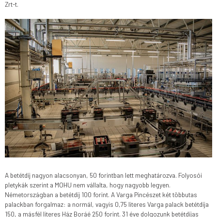
Zrt-t.
A betétdíj nagyon alacsonyan, 50 forintban lett meghatározva. Folyosói
pletykák szerint a MOHU nem vállalta, hogy nagyobb legyen.
Németországban a betétdíj 100 forint. A Varga Pincészet két többutas
palackban forgalmaz: a normál, vagyis 0,75 literes Varga palack betétdíja
150, a másfél literes Ház Boráé 250 forint. 31 éve dolgozunk betétdíjas