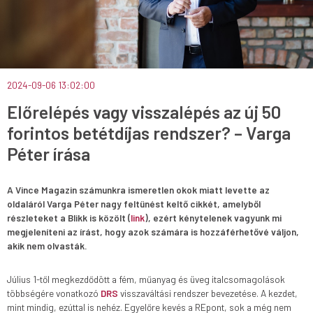
2024-09-06 13:02:00
Előrelépés vagy visszalépés az új 50
forintos betétdíjas rendszer? – Varga
Péter írása
A Vince Magazin számunkra ismeretlen okok miatt levette az
oldaláról Varga Péter nagy feltünést keltő cikkét, amelyből
részleteket a Blikk is közölt (
link
), ezért kénytelenek vagyunk mi
megjeleníteni az írást, hogy azok számára is hozzáférhetővé váljon,
akik nem olvasták.
Július 1-től megkezdődött a fém, műanyag és üveg italcsomagolások
többségére vonatkozó
DRS
visszaváltási rendszer bevezetése. A kezdet,
mint mindig, ezúttal is nehéz. Egyelőre kevés a REpont, sok a még nem