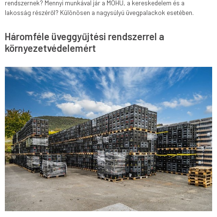
rendszernek? Mennyi munkával jár a MOHU, a kereskedelem és a
lakosság részéről? Különösen a nagysúlyú üvegpalackok esetében.
Háromféle üveggyűjtési rendszerrel a
környezetvédelemért