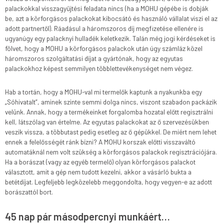
palackokkal visszagyűjtési feladata nincs (ha a MOHU gépébe is dobják
be, azt a körforgásos palackokat kibocsátó és használó vállalat viszi el az
adott partnertől). Ráadásul a háromszoros díj megfizetése ellenére is
ugyanúgy egy palacknyi hulladék keletkezik. Talán még jogi kérdéseket is
fölvet, hogy a MOHU a körforgásos palackok után úgy számláz közel
háromszoros szolgáltatási díjat a gyártónak, hogy az egyutas
palackokhoz képest semmilyen többlettevékenységet nem végez.
Hab a tortán, hogy a MOHU-val mi termelők kaptunk a nyakunkba egy
„Sóhivatalt”, aminek szinte semmi dolga nincs, viszont szabadon packázik
velünk. Annak, hogy a termékeinket forgalomba hozatal előtt regisztrálni
kell, látszólag van értelme. Az egyutas palackokat az ő szervezésükben
veszik vissza, a többutast pedig esetleg az ő gépükkel. De miért nem lehet
ennek a felelősségét ránk bízni? A MOHU korszak előtti visszaváltó
automatáknál nem volt szükség a körforgásos palackok regisztrációjára.
Ha a borászat (vagy az egyéb termelő) olyan körforgásos palackot
választott, amit a gép nem tudott kezelni, akkor a vásárló bukta a
betétdíjat. Legfeljebb legközelebb meggondolta, hogy vegyen-e az adott
borászattól bort.
45 nap pár másodpercnyi munkáért…