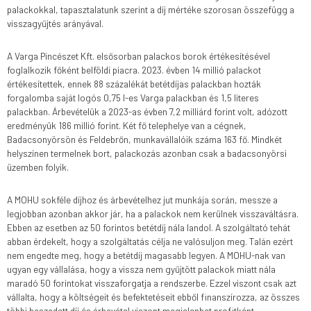
palackokkal, tapasztalatunk szerint a díj mértéke szorosan összefügg a
visszagyűjtés arányával.
A Varga Pincészet Kft. elsősorban palackos borok értékesítésével
foglalkozik főként belföldi piacra. 2023. évben 14 millió palackot
értékesítettek, ennek 88 százalékát betétdíjas palackban hozták
forgalomba saját logós 0,75 l-es Varga palackban és 1,5 literes
palackban. Árbevételük a 2023-as évben 7,2 milliárd forint volt, adózott
eredményük 186 millió forint. Két fő telephelye van a cégnek,
Badacsonyörsön és Feldebrőn, munkavállalóik száma 163 fő. Mindkét
helyszínen termelnek bort, palackozás azonban csak a badacsonyörsi
üzemben folyik.
A MOHU sokféle díjhoz és árbevételhez jut munkája során, messze a
legjobban azonban akkor jár, ha a palackok nem kerülnek visszaváltásra.
Ebben az esetben az 50 forintos betétdíj nála landol. A szolgáltató tehát
abban érdekelt, hogy a szolgáltatás célja ne valósuljon meg. Talán ezért
nem engedte meg, hogy a betétdíj magasabb legyen. A MOHU-nak van
ugyan egy vállalása, hogy a vissza nem gyűjtött palackok miatt nála
maradó 50 forintokat visszaforgatja a rendszerbe. Ezzel viszont csak azt
vállalta, hogy a költségeit és befektetéseit ebből finanszírozza, az összes
többi beszedett díj és árbevétel viszont megjelenhet profitként.