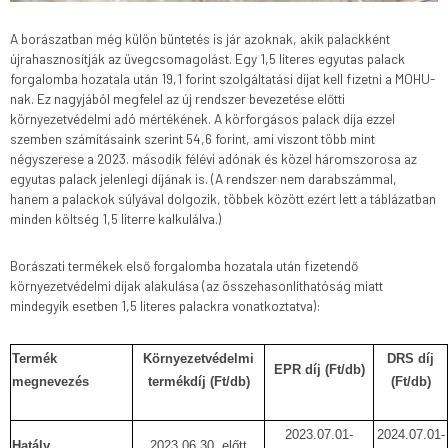
A borászatban még külön büntetés is jár azoknak, akik palackként
újrahasznosítják az üvegcsomagolást. Egy 1,5 literes egyutas palack
forgalomba hozatala után 19,1 forint szolgáltatási díjat kell fizetni a MOHU-
nak. Ez nagyjából megfelel az új rendszer bevezetése előtti
környezetvédelmi adó mértékének. A körforgásos palack díja ezzel
szemben számításaink szerint 54,6 forint, ami viszont több mint
négyszerese a 2023. második félévi adónak és közel háromszorosa az
egyutas palack jelenlegi díjának is. (A rendszer nem darabszámmal,
hanem a palackok súlyával dolgozik, többek között ezért lett a táblázatban
minden költség 1,5 literre kalkulálva.)
Borászati termékek első forgalomba hozatala után fizetendő
környezetvédelmi díjak alakulása (az összehasonlíthatóság miatt
mindegyik esetben 1,5 literes palackra vonatkoztatva):
Termék
Környezetvédelmi
DRS díj
EPR díj (Ft/db)
megnevezés
termékdíj (Ft/db)
(Ft/db)
2023.07.01-
2024.07.01-
Hatály
2023.06.30. előtt