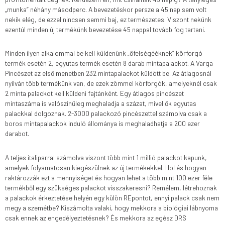
„munka” néhány másodperc. A bevezetéskor persze a 45 nap sem volt
nekik elég, de ezzel nincsen semmi baj, ez természetes. Viszont nekünk
ezentúl minden új termékünk bevezetése 45 nappal tovább fog tartani.
Minden ilyen alkalommal be kell küldenünk „őfelségééknek” körforgó
termék esetén 2, egyutas termék esetén 8 darab mintapalackot. A Varga
Pincészet az első menetben 232 mintapalackot küldött be. Az átlagosnál
nyilván több termékünk van, de ezek zömmel körforgók, amelyeknél csak
2 minta palackot kell küldeni fajtánként. Egy átlagos pincészet
mintaszáma is valószínűleg meghaladja a százat, mivel ők egyutas
palackkal dolgoznak. 2-3000 palackozó pincészettel számolva csak a
boros mintapalackok induló állománya is meghaladhatja a 200 ezer
darabot.
A teljes italiparral számolva viszont több mint 1 millió palackot kapunk,
amelyek folyamatosan kiegészülnek az új termékekkel. Hol és hogyan
raktározzák ezt a mennyiséget és hogyan lehet a több mint 100 ezer féle
termékből egy szükséges palackot visszakeresni? Remélem, létrehoznak
a palackok érkeztetése helyén egy külön REpontot, ennyi palack csak nem
megy a szemétbe? Kiszámolta valaki, hogy mekkora a biológiai lábnyoma
csak ennek az engedélyeztetésnek? És mekkora az egész DRS