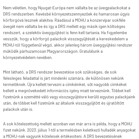
Nem véletlen, hogy Nyugat-Európa nem vállalta be az üvegpalackokat a
DRS rendszerben. Kevésbé környezetszennyezőek és hamarosan úgyis
körforgóvá lesznek alakítva. Ráadásul a MOHU a konzervipar sokféle
üvegét nem vállalta be és így a DRS mellett egy másik igen költséges
rendszert, a szelektív üveggyűjtést is fenn kell tartania. Ha figyelembe
vesszük, hogy a körforgó palackok visszagyűjtését a kereskedelem a
MOHU-tól függetlenül végzi, akkor jelenleg három üveggyűjtési rendszer
működik párhuzamosan Magyarországon. Gratulálunk a
környezetvédelem nevében.
Mint látható, a DRS rendszer bevezetése sok szükséges, de sok
felesleges feladattal is járt mindenki számára, de különösen nekünk
termelőknek. Újra kellett tervezni a címkéinket, sőt nagyobb címkéket
kellett a megnövekedett információs igény miatt terveznünk. Többet kell
fizetnünk a szemétté váló vagy visszagyűjtésre kerülő egyutas palackjaink
után, de többet kell fizetnünk az általunk visszagyűjtött és újratöltött
palackok után is.
A sok kötelezettség mellett azonban van már arra is példa, hogy a MOHU
fizet nekünk. 2023. július 1-től a termelésben keletkező hulladék anyagokat
a MOHU-nak vagyunk kötelesek értékesíteni. A DRS bevezetésének