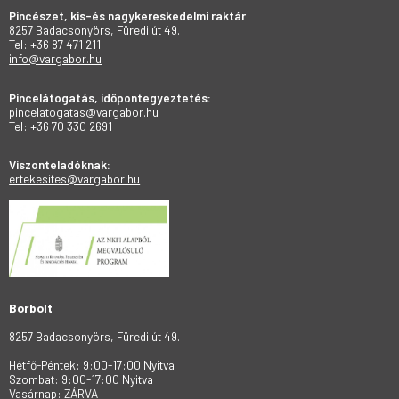
Pincészet, kis-és nagykereskedelmi raktár
8257 Badacsonyörs, Füredi út 49.
Tel: +36 87 471 211
info@vargabor.hu
Pincelátogatás, időpontegyeztetés:
pincelatogatas@vargabor.hu
Tel: +36 70 330 2691
Viszonteladóknak:
ertekesites@vargabor.hu
Borbolt
8257 Badacsonyörs, Füredi út 49.
Hétfő-Péntek: 9:00-17:00 Nyitva
Szombat: 9:00-17:00 Nyitva
Vasárnap: ZÁRVA