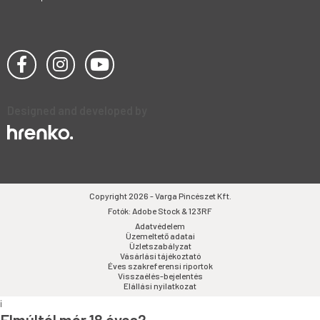
Designed and developed by
Copyright 2026 - Varga Pincészet Kft.
Fotók: Adobe Stock & 123RF
Adatvédelem
Üzemeltető adatai
Üzletszabályzat
Vásárlási tájékoztató
Éves szakreferensi riportok
Visszaélés-bejelentés
Elállási nyilatkozat
i