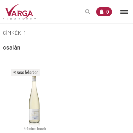
0
CÍMKÉK: 1
csalán
#Száraz fehérbor
Prémium borok