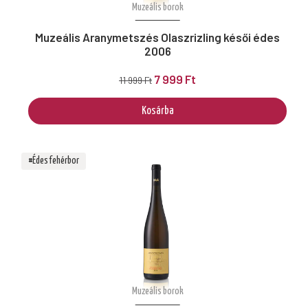
Muzeális borok
Muzeális Aranymetszés Olaszrizling késői édes
2006
7 999 Ft
11 999 Ft
Kosárba
#Édes fehérbor
Muzeális borok