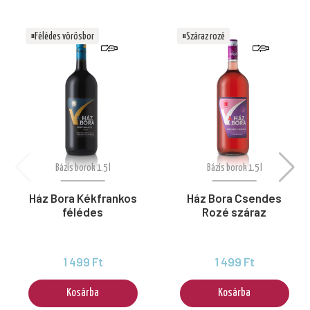
#Félédes vörösbor
#Száraz rozé
Bázis borok 1.5 l
Bázis borok 1.5 l
Ház Bora Kékfrankos
Ház Bora Csendes
félédes
Rozé száraz
1 499 Ft
1 499 Ft
Kosárba
Kosárba