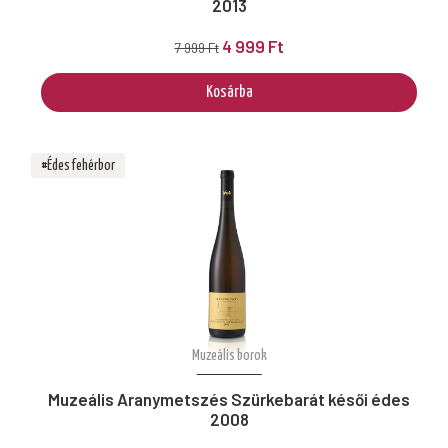
2013
4 999 Ft
7 999 Ft
Kosárba
#Édes fehérbor
Muzeális borok
Muzeális Aranymetszés Szürkebarát késői édes
2008