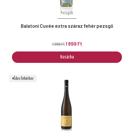
Pezsgők
Balatoni Cuvée extra száraz fehér pezsgő
1 899 Ft
1 999 Ft
Kosárba
#Édes fehérbor