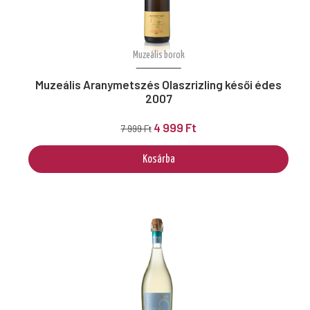
Muzeális borok
Muzeális Aranymetszés Olaszrizling késői édes
2007
4 999 Ft
7 999 Ft
Kosárba