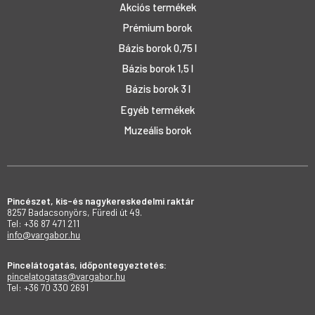
Akciós termékek
Prémium borok
Bázis borok 0,75 l
Bázis borok 1,5 l
Bázis borok 3 l
Egyéb termékek
Muzeális borok
Pincészet, kis-és nagykereskedelmi raktár
8257 Badacsonyörs, Füredi út 49.
Tel: +36 87 471 211
info@vargabor.hu
Pincelátogatás, időpontegyeztetés:
pincelatogatas@vargabor.hu
Tel: +36 70 330 2691