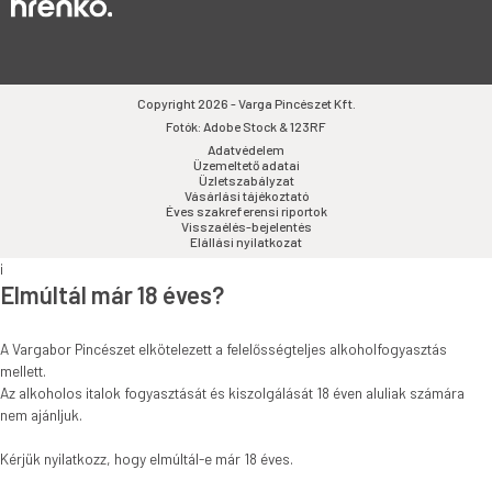
Copyright 2026 - Varga Pincészet Kft.
Fotók: Adobe Stock & 123RF
Adatvédelem
Üzemeltető adatai
Üzletszabályzat
Vásárlási tájékoztató
Éves szakreferensi riportok
Visszaélés-bejelentés
Elállási nyilatkozat
i
Elmúltál már 18 éves?
A Vargabor Pincészet elkötelezett a felelősségteljes alkoholfogyasztás
mellett.
Az alkoholos italok fogyasztását és kiszolgálását 18 éven aluliak számára
nem ajánljuk.
Kérjük nyilatkozz, hogy elmúltál-e már 18 éves.