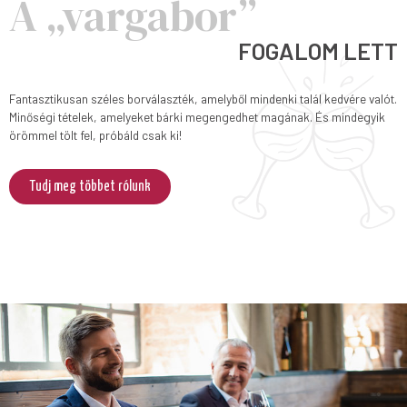
A „vargabor”
FOGALOM LETT
Fantasztikusan széles borválaszték, amelyből mindenki talál kedvére valót.
Minőségi tételek, amelyeket bárki megengedhet magának. És mindegyik
örömmel tölt fel, próbáld csak ki!
Tudj meg többet rólunk