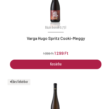
Bázis borok 0.75 l
Varga Hugo Spritz Csoki-Meggy
1 299 Ft
1 399 Ft
Kosárba
#Édes fehérbor