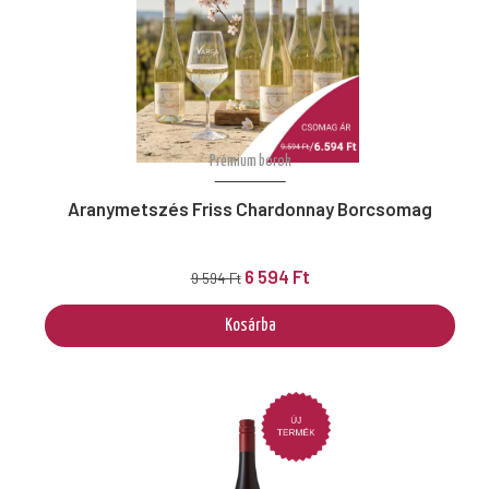
Prémium borok
Aranymetszés Friss Chardonnay Borcsomag
6 594 Ft
9 594 Ft
Kosárba