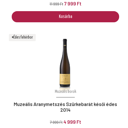
7 999 Ft
11 999 Ft
Kosárba
#Édes fehérbor
Muzeális borok
Muzeális Aranymetszés Szürkebarát késői édes
2014
4 999 Ft
7 999 Ft